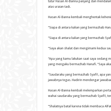
tutur Hasan Al-Banna panjang dan mendala
atas uraian tadi.
Hasan Al-Banna kembali menghentak kehenin
“Siapa di antara kalian yang bermazhab Han
“Siapa di antara kalian yang bermazhab Syafi
“Saya akan shalat dan mengimami kedua sauda
“Apa yang kamu lakukan saat saya sedang m
yang mengaku bermazhab Hanafi. “Saya aka
“Saudaraku yang bermazhab Syafi’i, apa yan
jawabnya tegas. Hadirin mendengar jawaban
Hasan Al-Banna kembali melemparkan pertany
wahai saudaraku yang bermazhab Syafi’i, t
“Shalatnya batal karena tidak membaca AlFat