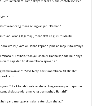
m. Semua terdiam. Tampaknya mereka butuh contoh konkret
gan itu.
afi?” Seseorang mengacungkan jari. “Kemari!”
’i?” Satu orang lagi maju, mendekat ke guru muda itu.
ra kita ini,” kata Al-Banna kepada jama’ah majelis taklimnya.
embaca Al-Fatihah?” tanya Hasan Al-Banna kepada muridnya
n diam saja dan tidak membaca apa-apa.”
g kamu lakukan?” “Saya tetap harus membaca AlFatihah!”
 kedua itu.
aan. “Jika kita telah selesai shalat, bagaimana pendapatmu,
entang shalat saudaramu yang bermazhab Hanafi?”
ihah yang merupakan salah satu rukun shalat.”