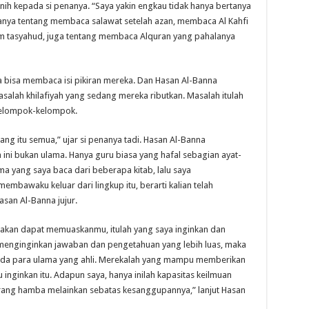
nih kepada si penanya. “Saya yakin engkau tidak hanya bertanya
rtanya tentang membaca salawat setelah azan, membaca Al Kahfi
lam tasyahud, juga tentang membaca Alquran yang pahalanya
ka bisa membaca isi pikiran mereka. Dan Hasan Al-Banna
ah khilafiyah yang sedang mereka ributkan. Masalah itulah
elompok-kelompok.
ng itu semua,” ujar si penanya tadi. Hasan Al-Banna
ini bukan ulama. Hanya guru biasa yang hafal sebagian ayat-
a yang saya baca dari beberapa kitab, lalu saya
embawaku keluar dari lingkup itu, berarti kalian telah
san Al-Banna jujur.
atakan dapat memuaskanmu, itulah yang saya inginkan dan
menginginkan jawaban dan pengetahuan yang lebih luas, maka
pada para ulama yang ahli. Merekalah yang mampu memberikan
ginkan itu. Adapun saya, hanya inilah kapasitas keilmuan
orang hamba melainkan sebatas kesanggupannya,” lanjut Hasan