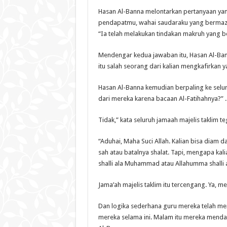
Hasan Al-Banna melontarkan pertanyaan yan
pendapatmu, wahai saudaraku yang bermazha
“Ia telah melakukan tindakan makruh yang be
Mendengar kedua jawaban itu, Hasan Al-Ba
itu salah seorang dari kalian mengkafirkan y
Hasan Al-Banna kemudian berpaling ke seluru
dari mereka karena bacaan Al-Fatihahnya?” .
Tidak,” kata seluruh jamaah majelis taklim te
“Aduhai, Maha Suci Allah. Kalian bisa diam 
sah atau batalnya shalat. Tapi, mengapa kal
shalli ala Muhammad atau Allahumma shalli
Jama’ah majelis taklim itu tercengang. Ya, m
Dan logika sederhana guru mereka telah m
mereka selama ini. Malam itu mereka menda