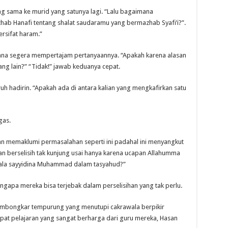
g sama ke murid yang satunya lagi. “Lalu bagaimana
b Hanafi tentang shalat saudaramu yang bermazhab Syafi’i?”.
rsifat haram.”
nna segera mempertajam pertanyaannya. “Apakah karena alasan
ang lain?” “Tidak!” jawab keduanya cepat.
h hadirin. “Apakah ada di antara kalian yang mengkafirkan satu
gas.
dan memaklumi permasalahan seperti ini padahal ini menyangkut
ian berselisih tak kunjung usai hanya karena ucapan Allahumma
 ala sayyidina Muhammad dalam tasyahud?”
engapa mereka bisa terjebak dalam perselisihan yang tak perlu.
embongkar tempurung yang menutupi cakrawala berpikir
pat pelajaran yang sangat berharga dari guru mereka, Hasan