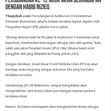
Persidangan ke-12 Ahok akan Berhadapan
dengan Habib Rizieq
Thayyibah.com
:: Persidangan di Auditorium D Kementerian
Pertanian (Kementan), Jakarta Selatan tersebut digelar digelar oleh
Pengadilan Negeri (PN) Jakarta Utara (Jakut).
“(Rizieq) diminta hadir ke PN Jakut di Auditorium D Kementan untuk
keperluan, memberikan keterangan sebagai saksi ahli agama,” kata
salah satu Jaksa Penuntut Umum (JPU), Diky Oktavia lewat surat
panggilan ahli yang ditujukan ke Rizieq, Jumat (24/2).
Dengan demikian, Imam Besar Front Pembela Islam (FPI) itu akan
bertatap muka langsung dengan Gubernur DKI yang berstatus
terdakwa tersebut.
Sebelumnya, JPU Ali Mukartono sempat mengatakan akan
menghadirkan saksi Rizieq dalam persidangan lanjutan perkara
terdakwa Ahok.
Namun, Ali belum menetapkan akan menghadirkan Rizieq sebagai