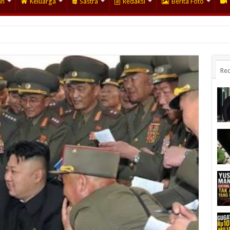
an
Keluarga
Sastra
Redaksi
Berita Foto
Rec