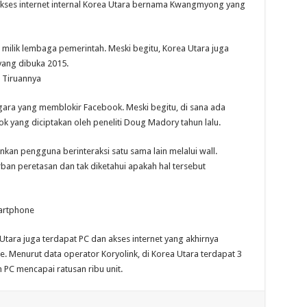
kses internet internal Korea Utara bernama Kwangmyong yang
n milik lembaga pemerintah. Meski begitu, Korea Utara juga
yang dibuka 2015.
 Tiruannya
egara yang memblokir Facebook. Meski begitu, di sana ada
ok yang diciptakan oleh peneliti Doug Madory tahun lalu.
kan pengguna berinteraksi satu sama lain melalui wall.
orban peretasan dan tak diketahui apakah hal tersebut
martphone
tara juga terdapat PC dan akses internet yang akhirnya
Menurut data operator Koryolink, di Korea Utara terdapat 3
 PC mencapai ratusan ribu unit.