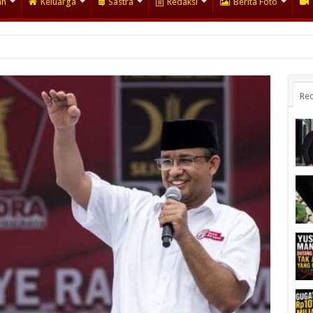
an
Keluarga
Sastra
Redaksi
Berita Foto
Rec