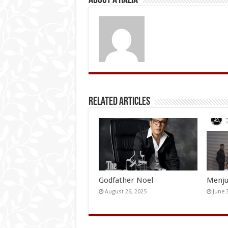
About A Halia
Related Articles
Godfather Noel
Menju
August 26, 2025
June 