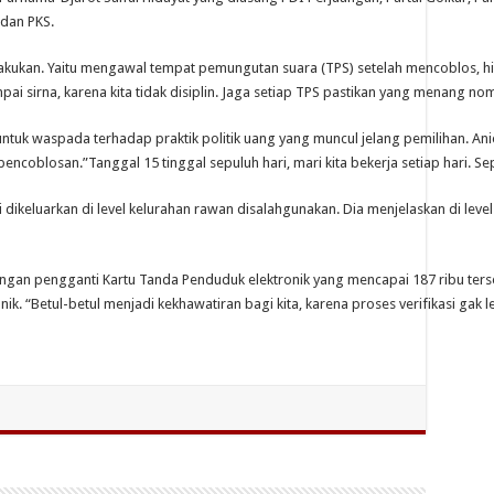
 dan PKS.
ukan. Yaitu mengawal tempat pemungutan suara (TPS) setelah mencoblos, hi
ai sirna, karena kita tidak disiplin. Jaga setiap TPS pastikan yang menang nomo
tuk waspada terhadap praktik politik uang yang muncul jelang pemilihan. An
encoblosan.”Tanggal 15 tinggal sepuluh hari, mari kita bekerja setiap hari. Sep
ni dikeluarkan di level kelurahan rawan disalahgunakan. Dia menjelaskan di leve
angan pengganti Kartu Tanda Penduduk elektronik yang mencapai 187 ribu ters
k. “Betul-betul menjadi kekhawatiran bagi kita, karena proses verifikasi gak le