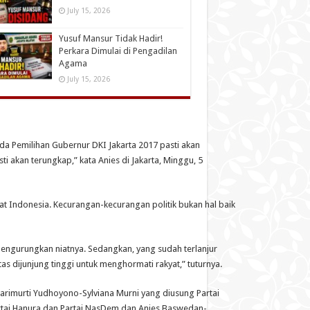
July 15, 2026
Yusuf Mansur Tidak Hadir!
Perkara Dimulai di Pengadilan
Agama
July 15, 2026
a Pemilihan Gubernur DKI Jakarta 2017 pasti akan
 akan terungkap,” kata Anies di Jakarta, Minggu, 5
at Indonesia. Kecurangan-kecurangan politik bukan hal baik
 mengurungkan niatnya. Sedangkan, yang sudah terlanjur
s dijunjung tinggi untuk menghormati rakyat,” tuturnya.
Harimurti Yudhoyono-Sylviana Murni yang diusung Partai
Partai Hanura dan Partai NasDem dan Anies Baswedan-