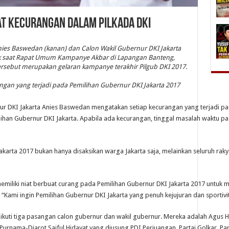
at Kecurangan dalam Pilkada DKI
gan yang terjadi pada Pemilihan Gubernur DKI Jakarta 2017
r DKI Jakarta Anies Baswedan mengatakan setiap kecurangan yang terjadi pad
an Gubernur DKI Jakarta. Apabila ada kecurangan, tinggal masalah waktu pasti
karta 2017 bukan hanya disaksikan warga Jakarta saja, melainkan seluruh raky
memiliki niat berbuat curang pada Pemilihan Gubernur DKI Jakarta 2017 untuk
Kami ingin Pemilihan Gubernur DKI Jakarta yang penuh kejujuran dan sportivita
iikuti tiga pasangan calon gubernur dan wakil gubernur. Mereka adalah Agus 
 Purnama-Djarot Saiful Hidayat yang diusung PDI Perjuangan, Partai Golkar, 