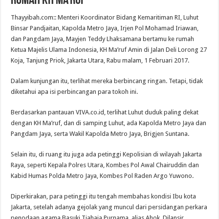
Rumah KH Ma’ruf
Thayyibah.com:: Menteri Koordinator Bidang Kemaritiman RI, Luhut
Binsar Pandjaitan, Kapolda Metro Jaya, Irjen Pol Mohamad Iriawan,
dan Pangdam Jaya, Mayjen Teddy Lhaksamana bertamu ke rumah
Ketua Majelis Ulama Indonesia, KH Ma’ruf Amin di Jalan Deli Lorong 27
Koja, Tanjung Priok, Jakarta Utara, Rabu malam, 1 Februari 2017.
Dalam kunjungan itu, terlihat mereka berbincang ringan. Tetapi, tidak
diketahui apa isi perbincangan para tokoh ini.
Berdasarkan pantauan VIVA.co.id, terlihat Luhut duduk paling dekat
dengan KH Ma’ruf, dan di samping Luhut, ada Kapolda Metro Jaya dan
Pangdam Jaya, serta Wakil Kapolda Metro Jaya, Brigjen Suntana.
Selain itu, di ruang itu juga ada petinggi Kepolisian di wilayah Jakarta
Raya, seperti Kepala Polres Utara, Kombes Pol Awal Chairuddin dan
Kabid Humas Polda Metro Jaya, Kombes Pol Raden Argo Yuwono.
Diperkirakan, para petinggi itu tengah membahas kondisi Ibu kota
Jakarta, setelah adanya gejolak yang muncul dari persidangan perkara
penodaan agama Basuki Tjahaja Purnama, alias Ahok. Dilansir