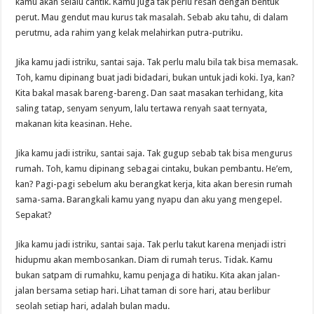
kamu akan selalu cantik. Kamu juga tak perlu resah dengan bentuk
perut. Mau gendut mau kurus tak masalah. Sebab aku tahu, di dalam
perutmu, ada rahim yang kelak melahirkan putra-putriku.
Jika kamu jadi istriku, santai saja. Tak perlu malu bila tak bisa memasak.
Toh, kamu dipinang buat jadi bidadari, bukan untuk jadi koki. Iya, kan?
Kita bakal masak bareng-bareng. Dan saat masakan terhidang, kita
saling tatap, senyam senyum, lalu tertawa renyah saat ternyata,
makanan kita keasinan. Hehe.
Jika kamu jadi istriku, santai saja. Tak gugup sebab tak bisa mengurus
rumah. Toh, kamu dipinang sebagai cintaku, bukan pembantu. He’em,
kan? Pagi-pagi sebelum aku berangkat kerja, kita akan beresin rumah
sama-sama. Barangkali kamu yang nyapu dan aku yang mengepel.
Sepakat?
Jika kamu jadi istriku, santai saja. Tak perlu takut karena menjadi istri
hidupmu akan membosankan. Diam di rumah terus. Tidak. Kamu
bukan satpam di rumahku, kamu penjaga di hatiku. Kita akan jalan-
jalan bersama setiap hari. Lihat taman di sore hari, atau berlibur
seolah setiap hari, adalah bulan madu.