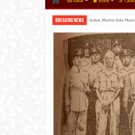
Kabar
Artikel
Catat
Breaking News
Jordan, Muslim Suku Maori
Wakaf Emas Muktamar