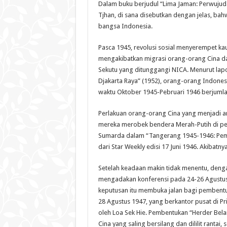
Dalam buku berjudul “Lima Jaman: Perwujudan
Tjhan, di sana disebutkan dengan jelas, b
bangsa Indonesia.
Pasca 1945, revolusi sosial menyerempet ka
mengakibatkan migrasi orang-orang Cina da
Sekutu yang ditunggangi NICA. Menurut lap
Djakarta Raya” (1952), orang-orang Indones
waktu Oktober 1945-Pebruari 1946 berjumlah
Perlakuan orang-orang Cina yang menjadi a
mereka merobek bendera Merah-Putih di pen
Sumarda dalam “Tangerang 1945-1946: Pemer
dari Star Weekly edisi 17 Juni 1946. Akibat
Setelah keadaan makin tidak menentu, denga
mengadakan konferensi pada 24-26 Agustus 
keputusan itu membuka jalan bagi pembentu
28 Agustus 1947, yang berkantor pusat di P
oleh Loa Sek Hie. Pembentukan “Herder Be
Cina yang saling bersilang dan dililit rantai