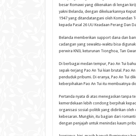
besar Romawi yang dikenakan di lengan kiri) 
yakni Belanda, dengan dikeluarkannya Keput
1947 yang ditandatangani oleh Komandan Ten
kepada Pasal 26 UU Keadaan Perang Dan Dar
Belanda memberikan support dana dan bantu
cadangan yang sewaktu-waktu bisa digunaka
perwira KNIL keturunan Tionghoa, Tan Gwan
Di berbagai medan tempur, Pao An Tui bah
sepak-terjang Pao An Tui kian brutal. Pao 
penduduk pribumi. Di eranya, Pao An Tui dik
keberpihakan Pao An Tui itu membuatnya dic
Pertanda nyata di atas menegaskan tanpa te
kemerdekaan lebih condong berpihak kepada 
organisasi sosial-politik yang didirikan ol
kebesaran. Mungkin, itu bagian dari roman
dengan penjajah untuk menindas kaum prib
Ironisnya, kini, masih banyak Bumiputera ber