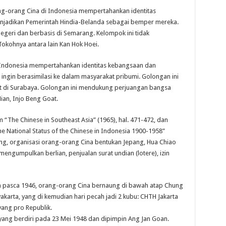
ng-orang Cina di Indonesia mempertahankan identitas
jadikan Pemerintah Hindia-Belanda sebagai bemper mereka.
geri dan berbasis di Semarang. Kelompok ini tidak
kohnya antara lain Kan Hok Hoei.
i Indonesia mempertahankan identitas kebangsaan dan
 ingin berasimilasi ke dalam masyarakat pribumi. Golongan ini
t di Surabaya. Golongan ini mendukung perjuangan bangsa
ian, Injo Beng Goat.
m “The Chinese in Southeast Asia” (1965), hal. 471-472, dan
he National Status of the Chinese in Indonesia 1900-1958”
ng, organisasi orang-orang Cina bentukan Jepang, Hua Chiao
engumpulkan berlian, penjualan surat undian (lotere), izin
 pasca 1946, orang-orang Cina bernaung di bawah atap Chung
karta, yang di kemudian hari pecah jadi 2 kubu: CHTH Jakarta
ang pro Republik.
 yang berdiri pada 23 Mei 1948 dan dipimpin Ang Jan Goan.