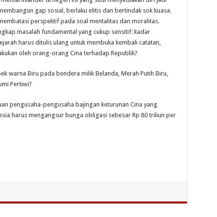
mbangun gap sosial, berlaku elitis dan bertindak sok kuasa.
i membatasi perspektif pada soal mentalitas dan moralitas.
ungkap masalah fundamental yang cukup sensitif: kadar
ejarah harus ditulis ulang untuk membuka kembali catatan,
akukan oleh orang-orang Cina terhadap Republik?
k warna Biru pada bendera milik Belanda, Merah Putih Biru,
mi Pertiwi?
kuan pengusaha-pengusaha bajingan keturunan Cina yang
sia harus mengangsur bunga obligasi sebesar Rp 80 triliun per