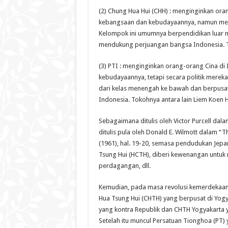
(2) Chung Hua Hui (CHH) : menginginkan ora
kebangsaan dan kebudayaannya, namun men
Kelompok ini umumnya berpendidikan luar ne
mendukung perjuangan bangsa Indonesia. To
(3) PTI : menginginkan orang-orang Cina d
kebudayaannya, tetapi secara politik mereka
dari kelas menengah ke bawah dan berpusa
Indonesia. Tokohnya antara lain Liem Koen H
Sebagaimana ditulis oleh Victor Purcell dala
ditulis pula oleh Donald E. Wilmott dalam “T
(1961), hal. 19-20, semasa pendudukan Jepa
Tsung Hui (HCTH), diberi kewenangan untuk m
perdagangan, dll.
Kemudian, pada masa revolusi kemerdekaan
Hua Tsung Hui (CHTH) yang berpusat di Yogya
yang kontra Republik dan CHTH Yogyakarta y
Setelah itu muncul Persatuan Tionghoa (PT)