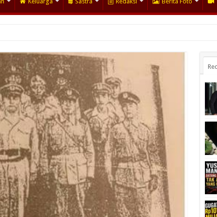
an
Keluarga
Sastra
Redaksi
Berita Foto
Rec