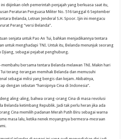
ini diijinkan oleh pemerintah penjajah yang berkuasa saat itu,
usan Peraturan Penguasa Militer No. 516 tanggal 6 September
tara Belanda, Letnan Jenderal S.H. Spoor. Ijin ini mengacu
urat Perang “versi Belanda”.
an senjata untuk Pao An Tui, bahkan menjadikannya tentara
n untuk menghadapi TNI. Untuk itu, Belanda menunjuk seorang
 Djiang, sebagai pejabat penghubung.
u-membahu bersama tentara Belanda melawan TNI. Makin hari
An Tui terang-terangan memihak Belanda dan memusuhi
enal sebagai milisi yang bengis dan kejam. Akibatnya,
ap dengan sebutan “hansipnya Cina di Indonesia”.
deng aling-aling, bahwa orang-orang Cina di masa revolusi
Belanda ketimbang Republik. Jadi tak perlu heran jika ada
eh orang Cina memilih padanan Merah Putih Biru sebagai warna
tisme masa lalu, ketika nenek moyangnya bermesra-mesraan
umi.
mental inlander di negeri ini yang sudi menyediakan diri jadi