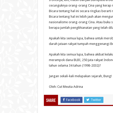
cecunguknya orang-orang Cina yang kerap me
Bicara tentang hal ini secara ringkas berart
Bicara tentang hal ini lebih jauh akan meng
nasionalisme orang-orang Cina. Atau buku s
berapa jumlah pengkhianatan yang telah dil
Apakah kita semua lupa, bahwa untuk merobe
darah jutaan rakyat tumpah menggenangi Bu
Apakah kita semua lupa, bahwa akibat kela
merampok dana BLBI, 250 juta rakyat Indone
tahun selama 34 tahun (1998-2032)?
Jangan sekali-kali melupakan sejarah, Bung!
Oleh: Cut Meutia Adrina
Facebook
Twitter
Share