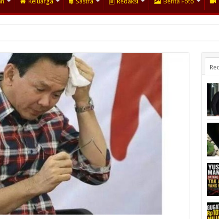
an
Keluarga
Sastra
Redaksi
Berita Foto
Rec