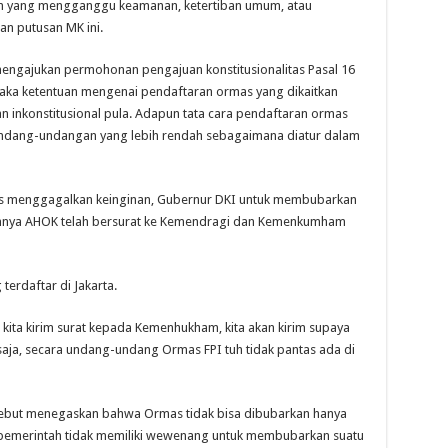
tan yang mengganggu keamanan, ketertiban umum, atau
n putusan MK ini.
engajukan permohonan pengajuan konstitusionalitas Pasal 16
 Maka ketentuan mengenai pendaftaran ormas yang dikaitkan
n inkonstitusional pula. Adapun tata cara pendaftaran ormas
undang-undangan yang lebih rendah sebagaimana diatur dalam
as menggagalkan keinginan, Gubernur DKI untuk membubarkan
lumnya AHOK telah bersurat ke Kemendragi dan Kemenkumham
erdaftar di Jakarta.
, kita kirim surat kepada Kemenhukham, kita akan kirim supaya
ja, secara undang-undang Ormas FPI tuh tidak pantas ada di
sebut menegaskan bahwa Ormas tidak bisa dibubarkan hanya
n pemerintah tidak memiliki wewenang untuk membubarkan suatu