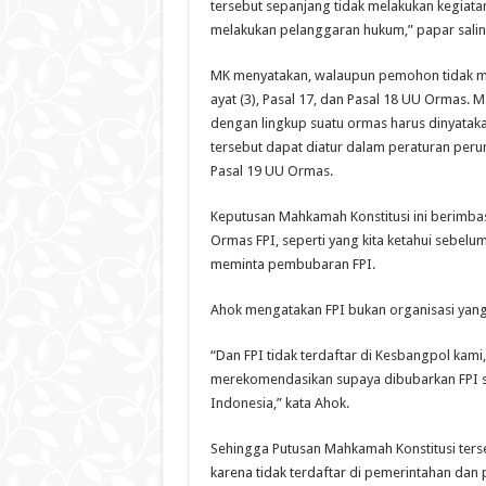
tersebut sepanjang tidak melakukan kegia
melakukan pelanggaran hukum,” papar salina
‎MK menyatakan, walaupun pemohon tidak m
ayat (3), Pasal 17, dan Pasal 18 UU Ormas.
dengan lingkup suatu ormas harus dinyataka
tersebut dapat diatur dalam peraturan per
Pasal 19 UU Ormas.
Keputusan Mahkamah Konstitusi ini berimb
Ormas FPI, seperti yang kita ketahui sebe
meminta pembubaran FPI.
Ahok mengatakan FPI bukan organisasi yang t
“Dan FPI tidak terdaftar di Kesbangpol kami
merekomendasikan supaya dibubarkan FPI sa
Indonesia,” kata Ahok.
Sehingga Putusan Mahkamah Konstitusi ter
karena tidak terdaftar di pemerintahan da