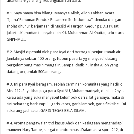
dikarunia-Nya energi kebangkitan ruh baru.
# 1. Saya hanya bisa bilang, Maasyaa Alloh, Allohu Akbar. Acara
“Ijtima’ Pimpinan Pondok Pesantren Se-Indonesia”, dimulai dengan
sholat dhuhur berjamaah di Masjid Al Furqon, Gedung DDII Pusat,
Jakarta. Kemudian tausiyah oleh KH. Muhammad Al Khattat, sekretaris
GNPF-MUI.
# 2. Masjid dipenuhi oleh para Kyai dari berbagai penjuru tanah air.
Jumlahnya sekitar 400 orang. Itupun peserta yg menyusul datang
bergelombang masih mengalir. Sampai detik ini, insha Alloh yang
datang berjumlah 500an orang.
# 3. Ini para Kyai beragam, seolah cerminan komunitas yang hadir di
Aksi 212. Saya lihat juga para Kyai NU, Muhammadiyah, dan lain2nya.
Kalau ada yang suka menyebut kelompok dari sifat garisnya, maka di
sini sekarang berkumpul : garis keras, garis lembek, garis fleksibel. Ini
sekarang jadi satu : GARIS TEGAS BELA ISLAM.
# 4. Aroma pengawalan thd kasus Ahok dan kesiagaan menghadapi
manuver Hary Tanoe, sangat mendominasi. Dalam aura spirit 212, di