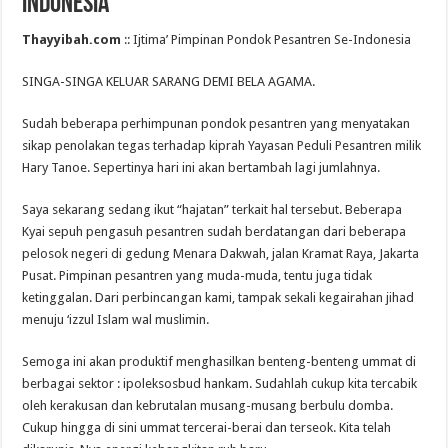
Indonesia
Thayyibah.com
:: Ijtima’ Pimpinan Pondok Pesantren Se-Indonesia
SINGA-SINGA KELUAR SARANG DEMI BELA AGAMA.
Sudah beberapa perhimpunan pondok pesantren yang menyatakan
sikap penolakan tegas terhadap kiprah Yayasan Peduli Pesantren milik
Hary Tanoe. Sepertinya hari ini akan bertambah lagi jumlahnya.
Saya sekarang sedang ikut “hajatan” terkait hal tersebut. Beberapa
Kyai sepuh pengasuh pesantren sudah berdatangan dari beberapa
pelosok negeri di gedung Menara Dakwah, jalan Kramat Raya, Jakarta
Pusat. Pimpinan pesantren yang muda-muda, tentu juga tidak
ketinggalan. Dari perbincangan kami, tampak sekali kegairahan jihad
menuju ‘izzul Islam wal muslimin.
Semoga ini akan produktif menghasilkan benteng-benteng ummat di
berbagai sektor : ipoleksosbud hankam. Sudahlah cukup kita tercabik
oleh kerakusan dan kebrutalan musang-musang berbulu domba.
Cukup hingga di sini ummat tercerai-berai dan terseok. Kita telah