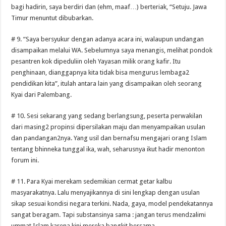
bagi hadirin, saya berdiri dan (ehm, maaf…) berteriak, “Setuju. Jawa
Timur menuntut dibubarkan.
# 9. “Saya bersyukur dengan adanya acara ini, walaupun undangan
disampaikan melalui WA. Sebelumnya saya menangis, melihat pondok
pesantren kok dipeduliin oleh Yayasan milik orang kafir. Itu
penghinaan, dianggapnya kita tidak bisa mengurus lembaga2
pendidikan kita”, itulah antara lain yang disampaikan oleh seorang
Kyai dari Palembang.
# 10. Sesi sekarang yang sedang berlangsung, peserta perwakilan
dari masing2 propinsi dipersilakan maju dan menyampaikan usulan
dan pandangan2nya. Yang usil dan bernafsu mengajari orang Islam
tentang bhinneka tunggal ika, wah, seharusnya ikut hadir menonton
forum ini.
# 11. Para Kyai merekam sedemikian cermat getar kalbu
masyarakatnya. Lalu menyajikannya di sini lengkap dengan usulan
sikap sesuai kondisi negara terkini. Nada, gaya, model pendekatannya
sangat beragam. Tapi substansinya sama : jangan terus mendzalimi
ummat Islam karena kini mereka bangkit bersama.