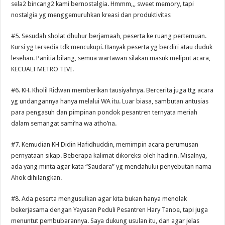
sela2 bincang2 kami bernostalgia. Hmmm,,, sweet memory, tapi
nostalgia yg menggemuruhkan kreasi dan produktivitas
#5. Sesudah sholat dhuhur berjamaah, peserta ke ruang pertemuan.
Kursi yg tersedia tdk mencukupi. Banyak peserta yg berdiri atau duduk
lesehan. Panitia bilang, semua wartawan silakan masuk meliput acara,
KECUALI METRO TIVI.
#6. KH. Kholil Ridwan memberikan tausiyahnya. Bercerita juga ttg acara
yg undangannya hanya melalui WA itu. Luar biasa, sambutan antusias
para pengasuh dan pimpinan pondok pesantren ternyata meriah
dalam semangat sami’na wa atho’na.
#7. Kemudian KH Didin Hafidhuddin, memimpin acara perumusan
pernyataan sikap. Beberapa kalimat dikoreksi oleh hadirin. Misalnya,
ada yang minta agar kata “Saudara” yg mendahului penyebutan nama
Ahok dihilangkan.
#8. Ada peserta mengusulkan agar kita bukan hanya menolak
bekerjasama dengan Yayasan Peduli Pesantren Hary Tanoe, tapi juga
menuntut pembubarannya. Saya dukung usulan itu, dan agar jelas