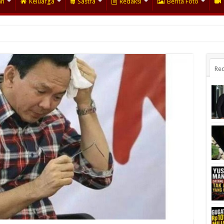
an
Keluarga
Sastra
Redaksi
Berita Foto
Rec