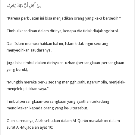
مِنْ أَجْلِ أَنَّ ذَلِكَ يُحْزِنُه
“Karena perbuatan ini bisa menjadikan orang yang ke-3 bersedih.”
Timbul kesedihan dalam dirinya, kenapa dia tidak diajak ngobrol.
Dan Islam memperhatikan hal ini, Islam tidak ingin seorang
menyedihkan saudaranya.
Juga bisa timbul dalam dirinya sū-uzhan (persangkaan-persangkaan
yang buruk);
“Mungkin mereka ber-2 sedang mengghībahi, ngerumpiin, menjelek-
menjelek-jelekkan saya.”
Timbul persangkaan-persangkaan yang syaithan terkadang
mendiktekan kepada orang yang ke-3 tersebut.
Oleh karenanya, Allāh sebutkan dalam Al-Qurān masalah ini dalam
surat Al-Mujādalah ayat 10: