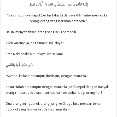
إِنَّمَا النَّجْوٰى مِنَ الشَّيْطَانِ لِيَحْزُنَ الَّذِيْنَ اٰمَنُوْا
“Sesungguhnya najwā (berbisik-bisik) dari syaithān untuk menjadikan
orang-orang yang beriman bersedih.”
Hal ini menyebabkan orang yang ke-3 bersedih.
Oleh karenanya, bagaimana solusinya?
Kata Nabi shallallāhu ‘alayhi wa sallam:
ِحَتَّى تَخْتَلِطُوا بِالنَّاسِ
“Sampai kalian bercampur (berbaur) dengan manusia.”
Kalau sudah bercampur dengan manusia (berkumpul dengan banyak
orang) maka tidak akan menimbulkan kesedihan bagi orang ke-3.
Dua orang ini ngobrol, orang yang ke-3 juga bisa mencari teman
ngobrol yang lain maka tidak jadi masalah.