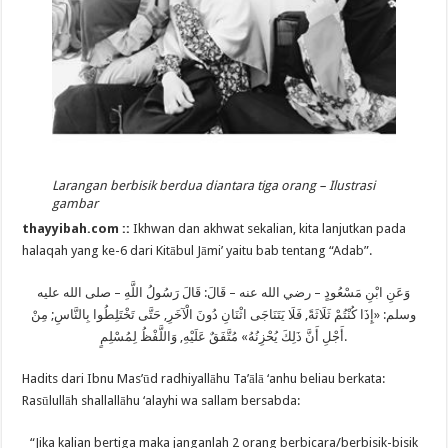
Larangan berbisik berdua diantara tiga orang – Ilustrasi
gambar
thayyibah.com ::
Ikhwan dan akhwat sekalian, kita lanjutkan pada
halaqah yang ke-6 dari Kitābul Jāmi’ yaitu bab tentang “Adab”.
وَعَنِ ابْنِ مَسْعُودٍ – رضي الله عنه – قَالَ: قَالَ رَسُولُ اللَّهِ – صلى الله عليه
وسلم: «إِذَا كُنْتُمْ ثَلَاثَةً, فَلَا يَتَنَاجَى اثْنَانِ دُونَ الْآخَرِ, حَتَّى تَخْتَلِطُوا بِالنَّاسِ; مِنْ
أَجْلِ أَنَّ ذَلِكَ يُحْزِنُهُ» مُتَّفَقٌ عَلَيْهِ, وَاللَّفْظُ لِمُسْلِمٍ.
Hadits dari Ibnu Mas’ūd radhiyallāhu Ta’ālā ‘anhu beliau berkata:
Rasūlullāh shallallāhu ‘alayhi wa sallam bersabda:
“Jika kalian bertiga maka janganlah 2 orang berbicara/berbisik-bisik