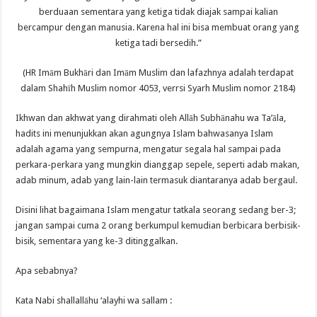
berduaan sementara yang ketiga tidak diajak sampai kalian
bercampur dengan manusia. Karena hal ini bisa membuat orang yang
ketiga tadi bersedih.”
(HR Imām Bukhāri dan Imām Muslim dan lafazhnya adalah terdapat
dalam Shahīh Muslim nomor 4053, verrsi Syarh Muslim nomor 2184)
Ikhwan dan akhwat yang dirahmati oleh Allāh Subhānahu wa Ta’āla,
hadits ini menunjukkan akan agungnya Islam bahwasanya Islam
adalah agama yang sempurna, mengatur segala hal sampai pada
perkara-perkara yang mungkin dianggap sepele, seperti adab makan,
adab minum, adab yang lain-lain termasuk diantaranya adab bergaul.
Disini lihat bagaimana Islam mengatur tatkala seorang sedang ber-3;
jangan sampai cuma 2 orang berkumpul kemudian berbicara berbisik-
bisik, sementara yang ke-3 ditinggalkan.
Apa sebabnya?
Kata Nabi shallallāhu ‘alayhi wa sallam :