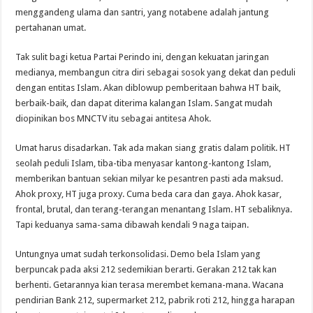
menggandeng ulama dan santri, yang notabene adalah jantung
pertahanan umat.
Tak sulit bagi ketua Partai Perindo ini, dengan kekuatan jaringan
medianya, membangun citra diri sebagai sosok yang dekat dan peduli
dengan entitas Islam. Akan diblowup pemberitaan bahwa HT baik,
berbaik-baik, dan dapat diterima kalangan Islam. Sangat mudah
diopinikan bos MNCTV itu sebagai antitesa Ahok.
Umat harus disadarkan. Tak ada makan siang gratis dalam politik. HT
seolah peduli Islam, tiba-tiba menyasar kantong-kantong Islam,
memberikan bantuan sekian milyar ke pesantren pasti ada maksud.
Ahok proxy, HT juga proxy. Cuma beda cara dan gaya. Ahok kasar,
frontal, brutal, dan terang-terangan menantang Islam. HT sebaliknya.
Tapi keduanya sama-sama dibawah kendali 9 naga taipan.
Untungnya umat sudah terkonsolidasi. Demo bela Islam yang
berpuncak pada aksi 212 sedemikian berarti. Gerakan 212 tak kan
berhenti. Getarannya kian terasa merembet kemana-mana. Wacana
pendirian Bank 212, supermarket 212, pabrik roti 212, hingga harapan