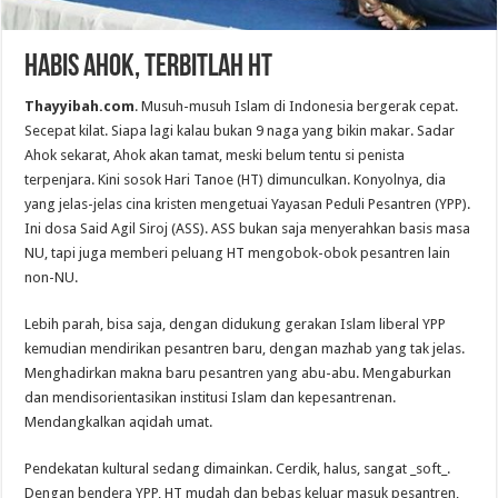
HABIS AHOK, TERBITLAH HT
Thayyibah.com
. Musuh-musuh Islam di Indonesia bergerak cepat.
Secepat kilat. Siapa lagi kalau bukan 9 naga yang bikin makar. Sadar
Ahok sekarat, Ahok akan tamat, meski belum tentu si penista
terpenjara. Kini sosok Hari Tanoe (HT) dimunculkan. Konyolnya, dia
yang jelas-jelas cina kristen mengetuai Yayasan Peduli Pesantren (YPP).
Ini dosa Said Agil Siroj (ASS). ASS bukan saja menyerahkan basis masa
NU, tapi juga memberi peluang HT mengobok-obok pesantren lain
non-NU.
Lebih parah, bisa saja, dengan didukung gerakan Islam liberal YPP
kemudian mendirikan pesantren baru, dengan mazhab yang tak jelas.
Menghadirkan makna baru pesantren yang abu-abu. Mengaburkan
dan mendisorientasikan institusi Islam dan kepesantrenan.
Mendangkalkan aqidah umat.
Pendekatan kultural sedang dimainkan. Cerdik, halus, sangat _soft_.
Dengan bendera YPP, HT mudah dan bebas keluar masuk pesantren,