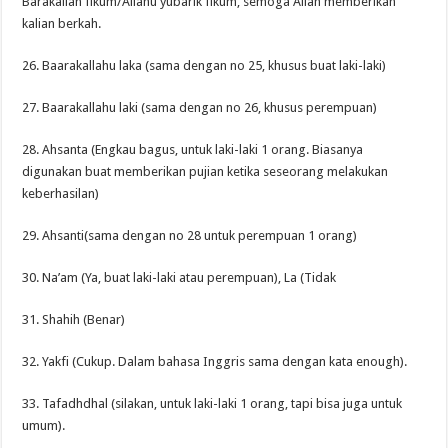
Barakallah fikum/Allahu yubarik fikum, semoga Allah memberikan
kalian berkah.
26. Baarakallahu laka (sama dengan no 25, khusus buat laki-laki)
27. Baarakallahu laki (sama dengan no 26, khusus perempuan)
28. Ahsanta (Engkau bagus, untuk laki-laki 1 orang. Biasanya
digunakan buat memberikan pujian ketika seseorang melakukan
keberhasilan)
29. Ahsanti(sama dengan no 28 untuk perempuan 1 orang)
30. Na’am (Ya, buat laki-laki atau perempuan), La (Tidak
31. Shahih (Benar)
32. Yakfi (Cukup. Dalam bahasa Inggris sama dengan kata enough).
33. Tafadhdhal (silakan, untuk laki-laki 1 orang, tapi bisa juga untuk
umum).