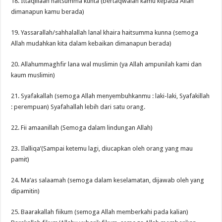
18. Ittaqillaah haitsumma kunta (bertaqwalah kamu kepada Allah
dimanapun kamu berada)
19. Yassarallah/sahhalallah lanal khaira haitsumma kunna (semoga
Allah mudahkan kita dalam kebaikan dimanapun berada)
20. Allahummaghfir lana wal muslimin (ya Allah ampunilah kami dan
kaum muslimin)
21. Syafakallah (semoga Allah menyembuhkanmu : laki-laki, Syafakillah
: perempuan) Syafahallah lebih dari satu orang.
22. Fii amaanillah (Semoga dalam lindungan Allah)
23. Ilalliqa’(Sampai ketemu lagi, diucapkan oleh orang yang mau
pamit)
24. Ma’as salaamah (semoga dalam keselamatan, dijawab oleh yang
dipamitin)
25. Baarakallah fiikum (semoga Allah memberkahi pada kalian)