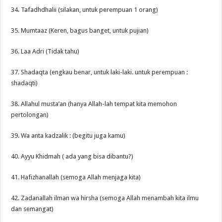
34. Tafadhdhalii (silakan, untuk perempuan 1 orang)
35. Mumtaaz (Keren, bagus banget, untuk pujian)
36. Laa Adri (Tidak tahu)
37. Shadaqta (engkau benar, untuk laki-laki. untuk perempuan :
shadaqti)
38. Allahul musta’an (hanya Allah-lah tempat kita memohon
pertolongan)
39. Wa anta kadzalik : (begitu juga kamu)
40. Ayyu Khidmah ( ada yang bisa dibantu?)
41. Hafizhanallah (semoga Allah menjaga kita)
42. Zadanallah ilman wa hirsha (semoga Allah menambah kita ilmu
dan semangat)