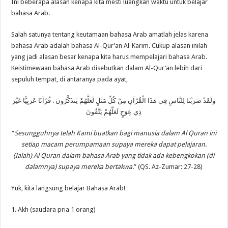
Ini beberapa alasan kenapa kita mesti luangkan waktu untuk belajar
bahasa Arab.
Salah satunya tentang keutamaan bahasa Arab amatlah jelas karena
bahasa Arab adalah bahasa Al-Qur’an Al-Karim. Cukup alasan inilah
yang jadi alasan besar kenapa kita harus mempelajari bahasa Arab.
Keistimewaan bahasa Arab disebutkan dalam Al-Qur’an lebih dari
sepuluh tempat, di antaranya pada ayat,
وَلَقَدْ ضَرَبْنَا لِلنَّاسِ فِي هَذَا الْقُرْآنِ مِنْ كُلِّ مَثَلٍ لَعَلَّهُمْ يَتَذَكَّرُونَ . قُرْآنًا عَرَبِيًّا غَيْرَ
ذِي عِوَجٍ لَعَلَّهُمْ يَتَّقُونَ
“
Sesungguhnya telah Kami buatkan bagi manusia dalam Al Quran ini
setiap macam perumpamaan supaya mereka dapat pelajaran.
(Ialah) Al Quran dalam bahasa Arab yang tidak ada kebengkokan (di
dalamnya) supaya mereka bertakwa.
” (QS. Az-Zumar: 27-28)
Yuk, kita langsung belajar Bahasa Arab!
1. Akh (saudara pria 1 orang)