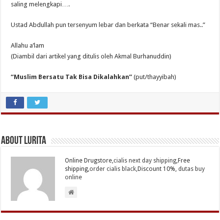
saling melengkapi….
Ustad Abdullah pun tersenyum lebar dan berkata “Benar sekali mas..”
Allahu a’lam
(Diambil dari artikel yang ditulis oleh Akmal Burhanuddin)
“Muslim Bersatu Tak Bisa Dikalahkan”
(put/thayyibah)
About Lurita
Online Drugstore,
cialis next day shipping
,Free
shipping,
order cialis black
,Discount 10%,
dutas buy
online