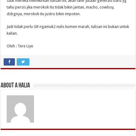
Saat mereka memikirkan tulisan ini, akan lahir jutaan generasi baru yg
tahu persis jika merokok itu tidak bikin jantan, macho, cowboy,
dsbgnya, merokok itu justru bikin impoten.
Jadi tidak perlu GR ngamuk2 nulis komen marah, tulisan ini bukan untuk
kalian.
Oleh : Tere Liye
About A Halia