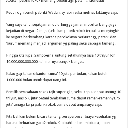
Apakah pabrik rokok memang peduli dgn petani Indonesia?
Peduli dgn buruh pabrik? Waduh, sy lebih suka melihat faktanya saja.
Yang saya tahu, sejak jaman dulu, hingga jaman mobil terbang, juga
kejadian di negara2 maju (sebelum pabrik rokok terpaksa menyingkir
ke negara berkembang karena perokoknya berkurang), ‘petani’ dan
‘buruh’ memang menjadi argumen yg paling seksi sebagai tameng.
Hingga kita lupa, Sampoerna, untung setahunnya bisa 10 trilyun loh.
10.000.000.000.000, tuh nol-nya banyak banget.
Kalau gaji kalian dikantor ‘cuma’ 10 juta per bulan, kalian butuh
1.000.000 bulan untuk dapat uang ini.
Pemilik perusahaan rokok tajir super gila, sekali tepuk dapat untung 10
trilyun, nasib ‘6 juta’ petani tembakau cuma dapat remah-remahnya, ‘6
juta’ tenaga kerja pabrik rokok cuma dapat ampasnya saja.
Kita bahkan belum bicara tentang berapa besar biaya kesehatan yg
harus dikeluarkan gara2 rokok. Kita bahkan belum bicara jutaan