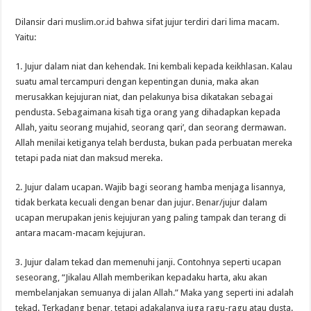
Dilansir dari muslim.or.id bahwa sifat jujur terdiri dari lima macam.
Yaitu:
1. Jujur dalam niat dan kehendak. Ini kembali kepada keikhlasan. Kalau
suatu amal tercampuri dengan kepentingan dunia, maka akan
merusakkan kejujuran niat, dan pelakunya bisa dikatakan sebagai
pendusta. Sebagaimana kisah tiga orang yang dihadapkan kepada
Allah, yaitu seorang mujahid, seorang qari’, dan seorang dermawan.
Allah menilai ketiganya telah berdusta, bukan pada perbuatan mereka
tetapi pada niat dan maksud mereka.
2. Jujur dalam ucapan. Wajib bagi seorang hamba menjaga lisannya,
tidak berkata kecuali dengan benar dan jujur. Benar/jujur dalam
ucapan merupakan jenis kejujuran yang paling tampak dan terang di
antara macam-macam kejujuran.
3. Jujur dalam tekad dan memenuhi janji. Contohnya seperti ucapan
seseorang, “Jikalau Allah memberikan kepadaku harta, aku akan
membelanjakan semuanya di jalan Allah.” Maka yang seperti ini adalah
tekad. Terkadang benar, tetapi adakalanya juga ragu-ragu atau dusta.