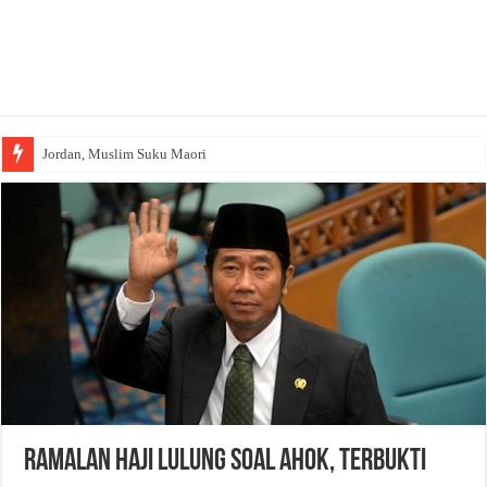
Jordan, Muslim Suku Maori
Wakaf Emas Muktamar
Ramalan Haji Lulung Soal Ahok, Terbukti