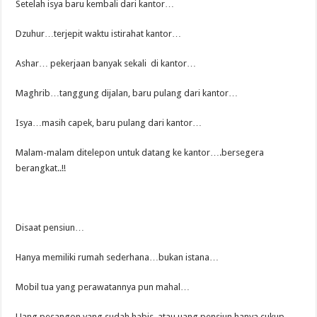
Setelah isya baru kembali dari kantor…
Dzuhur…terjepit waktu istirahat kantor…
Ashar… pekerjaan banyak sekali di kantor…
Maghrib…tanggung dijalan, baru pulang dari kantor…
Isya…masih capek, baru pulang dari kantor…
Malam-malam ditelepon untuk datang ke kantor….bersegera
berangkat..!!
Disaat pensiun…
Hanya memiliki rumah sederhana…bukan istana…
Mobil tua yang perawatannya pun mahal…
Uang pesangon yang sudah habis, atau uang pensiun hanya cukup