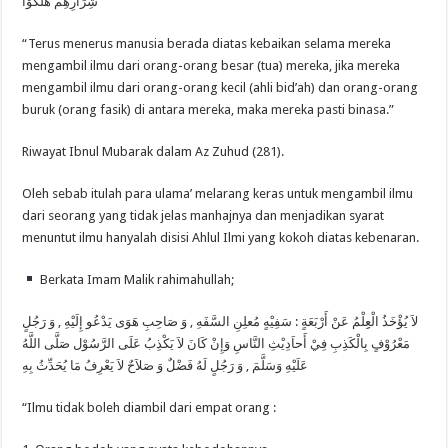
ﺷِﺮَﺍﺭِﻫِﻢْ ﻫَﻠَﻜُﻮْﺍ
“Terus menerus manusia berada diatas kebaikan selama mereka
mengambil ilmu dari orang-orang besar (tua) mereka, jika mereka
mengambil ilmu dari orang-orang kecil (ahli bid’ah) dan orang-orang
buruk (orang fasik) di antara mereka, maka mereka pasti binasa.”
Riwayat Ibnul Mubarak dalam Az Zuhud (281).
Oleh sebab itulah para ulama’ melarang keras untuk mengambil ilmu
dari seorang yang tidak jelas manhajnya dan menjadikan syarat
menuntut ilmu hanyalah disisi Ahlul Ilmi yang kokoh diatas kebenaran.
Berkata Imam Malik rahimahullah;
ﻻَ ﻳُﺆْﺧَﺬُ ﺍﻟْﻌِِﻠْﻢُ ﻋَﻦْ ﺃَﺭْﺑَﻌَﺔٍ : ﺳَﻔِﻴْﻪٍ ﻣُﻌﻠِﻦِ ﺍﻟﺴَّﻔَﻪِ , ﻭَ ﺻَﺎﺣِﺐِ ﻫَﻮَﻯ ﻳَﺪْﻋُﻮ ﺇِﻟَﻴْﻪِ , ﻭَ ﺭَﺟُﻞٍ
ﻣَﻌْﺮُﻭْﻑٍ ﺑِﺎﻟْﻜَﺬِﺏِ ﻓِﻲْ ﺃَﺣﺎَﺩِﻳْﺚِ ﺍﻟﻨَّﺎﺱِ ﻭَﺇِﻥْ ﻛَﺎﻥَ ﻻَ ﻳَﻜْﺬِﺏُ ﻋَﻠَﻰ ﺍﻟﺮَّﺳُﻮْﻝ ﺻَﻠَّﻰ ﺍﻟﻠَّﻪُ
ﻋَﻠَﻴْﻪِ ﻭَﺳَﻠَّﻢَ , ﻭَ ﺭَﺟُﻞٍ ﻟَﻪُ ﻓَﻀْﻞٌ ﻭَ ﺻَﻼَﺡٌ ﻻَ ﻳَﻌْﺮِﻑُ ﻣَﺎ ﻳُﺤَﺪِّﺙُ ﺑِﻪِ
“Ilmu tidak boleh diambil dari empat orang :