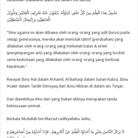
ﻳَﺤْﻤِﻞُ ﻫَﺬَﺍ ﺍﻟْﻌِﻠْﻢَ ﻣِﻦْ ﻛُﻞِّ ﺧَﻠَﻒٍ ﻋُﺪُﻭْﻟُﻪُ :ﻳَﻨْﻔُﻮْﻥَ ﻋَﻨْﻪُ ﺗَﺤْﺮِﻳْﻒَ ﺍﻟْﻐَﺎﻟِﻴْﻦَ ﻭَﺗَﺄْﻭِﻳْﻞَ
ﺍﻟْﺠَﺎﻫِﻠِﻴْﻦَ ﻭَ ﺇِﻧْﺘِﺤِﺎﻝَ ﺍﻟْﻤُﺒْﻄِﻠِﻴْﻦَ
“Ilmu agama ini akan dibawa oleh orang-orang yang adil (lurus) pada
setiap generasinya, mereka akan menolak tahrif (perubahan) yang
dilakukan oleh orang-orang yang melewati batas & ta’wil
(penyimpangan arti) yang dilakukan oleh orang-orang yang bodoh
serta kedustaan yang dilakukan oleh orang-orang yang berbuat
kepalsuan.”
Riwayat Ibnu ‘Adi dalam Al Kamil, Al Baihaqi dalam Sunan Kubra, Ibnu
‘Asakir dalam Tarikh Dimsyaq dan Ibnu Hibban di dalam ats Tsiqat.
Dan diambilnya ilmu dari yang bukan ahlinya merupakan tanda
kebinasaan ummat.
Berkata ‘Abdullah bin Mas’ud radhiyallahu ‘anhu;
ﻻَ ﻳَﺰَﺍﻝُ ﺍﻟﻨَّﺎﺱُ ﺑِﺨَﻴْﺮٍ ﻣَﺎ ﺃَﺧَﺬُﻭْﺍ ﺍﻟْﻌِﻠْﻢَ ﻋَﻦْ ﺃَﻛَﺎﺑِﺮِﻫِﻢْ , ﻓَﺈِﺫَﺍ ﺃَﺧَﺬُﻭْﻩُ ﻣِﻦْ ﺃَﺻَﺎﻏِﺮِﻫِﻢْ ﻭَ