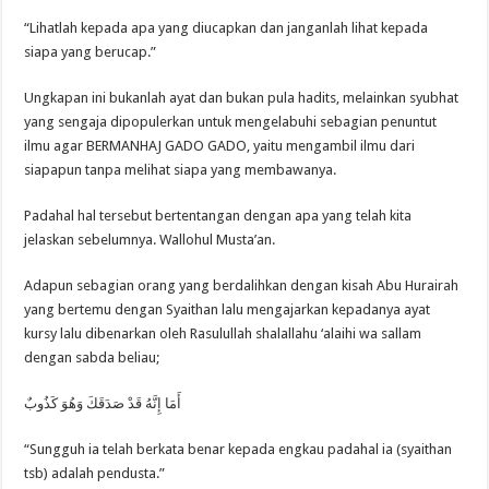
“Lihatlah kepada apa yang diucapkan dan janganlah lihat kepada
siapa yang berucap.”
Ungkapan ini bukanlah ayat dan bukan pula hadits, melainkan syubhat
yang sengaja dipopulerkan untuk mengelabuhi sebagian penuntut
ilmu agar BERMANHAJ GADO GADO, yaitu mengambil ilmu dari
siapapun tanpa melihat siapa yang membawanya.
Padahal hal tersebut bertentangan dengan apa yang telah kita
jelaskan sebelumnya. Wallohul Musta’an.
Adapun sebagian orang yang berdalihkan dengan kisah Abu Hurairah
yang bertemu dengan Syaithan lalu mengajarkan kepadanya ayat
kursy lalu dibenarkan oleh Rasulullah shalallahu ‘alaihi wa sallam
dengan sabda beliau;
ﺃَﻣَﺎ ﺇِﻧَّﻪُ ﻗَﺪْ ﺻَﺪَﻗَﻚَ ﻭَﻫُﻮَ ﻛَﺬُﻭﺏٌ
“Sungguh ia telah berkata benar kepada engkau padahal ia (syaithan
tsb) adalah pendusta.”