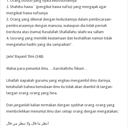
1. Orang bodoh yang nyata kebodohannya
2. Shahibu hawa` (pengikut hawa nafsu) yang mengajak agar
mengikuti hawa nafsunya
3. Orang yang dikenal dengan kedustannya dalam pembicaraan-
pembicaraannya dengan manusia, walaupun dia tidak pernah
berdusta atas (nama) Rasulullah Shallallahu ‘alaihi wa sallam
4. Seorang yang memiliki keutamaan dan keshalihan namun tidak
mengetahui hadits yang dia sampaikan”.
Jami’ Bayanil ‘Ilmi (348)
Wahai para penuntut ilmu…. barokallohu fiikum…
Lihatlah siapakah gurumu yang engkau mengambil ilmu darinya,
ketahuilah bahwa kemuliaan ilmu itu tidak akan diambil di tangan-
tangan orang-orang yang hina.
Dan janganlah kalian termakan dengan syubhat orang-orang yang
membolehkan menuntut ilmu dari setiap orang dengan mengatakan;
انظر ما قال ولا تنظر من قال