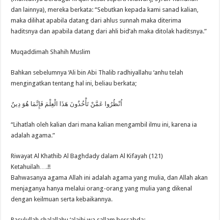
dan lainnya), mereka berkata: “Sebutkan kepada kami sanad kalian,
maka dilihat apabila datang dari ahlus sunnah maka diterima
haditsnya dan apabila datang dari ahli bid’ah maka ditolak haditsnya.”
Muqaddimah Shahih Muslim
Bahkan sebelumnya ‘Ali bin Abi Thalib radhiyallahu ‘anhu telah
mengingatkan tentang hal ini, beliau berkata;
ﺍُﻧْﻈُﺮُﻭﺍ ﻋَﻤَّﻦْ ﺗَﺄْﺧُﺬُﻭﻥَ ﻫَﺬَﺍ ﺍﻟْﻌِﻠْﻢَ ﻓَﺈِﻧَّﻤَﺎ ﻫُﻮَ ﺩِﻳﻦٌ
“Lihatlah oleh kalian dari mana kalian mengambil ilmu ini, karena ia
adalah agama.”
Riwayat Al Khathib Al Baghdady dalam Al Kifayah (121)
Ketahuilah….!!
Bahwasanya agama Allah ini adalah agama yang mulia, dan Allah akan
menjaganya hanya melalui orang-orang yang mulia yang dikenal
dengan keilmuan serta kebaikannya.
Rasulullah shalallahu ‘alaihi wa sallam bersabda;