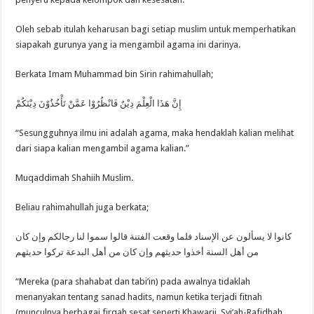
Oleh sebab itulah keharusan bagi setiap muslim untuk memperhatikan
siapakah gurunya yang ia mengambil agama ini darinya.
Berkata Imam Muhammad bin Sirin rahimahullah;
ﺇِﻥَّ ﻫَﺬَﺍ ﺍﻟْﻌِﻠْﻢَ ﺩِﻳْﻦٌ ﻓَﺎﻧْﻈُﺮُﻭْﺍ ﻋَﻤَّﻦْ ﺗَﺄْﺧُﺬُﻭْﻥَ ﺩِﻳْﻨَﻜُﻢْ
“Sesungguhnya ilmu ini adalah agama, maka hendaklah kalian melihat
dari siapa kalian mengambil agama kalian.”
Muqaddimah Shahiih Muslim.
Beliau rahimahullah juga berkata;
كانوا لا يسألون عن الإسناد فلما وقعت الفتنة قالوا سموا لنا رجالكم وإن كان
من أهل السنة أخذوا حديثهم وإن كان من أهل البدعة تركوا حديثهم
“Mereka (para shahabat dan tabi’in) pada awalnya tidaklah
menanyakan tentang sanad hadits, namun ketika terjadi fitnah
(munculnya berbagai firqah sesat seperti Khawarij, Syi’ah-Rafidhah