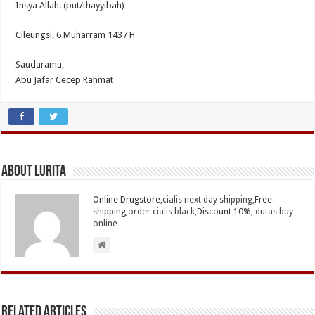
Insya Allah. (put/thayyibah)
Cileungsi, 6 Muharram 1437 H
Saudaramu,
Abu Jafar Cecep Rahmat
About Lurita
Online Drugstore,
cialis next day shipping
,Free
shipping,
order cialis black
,Discount 10%,
dutas buy
online
Related Articles