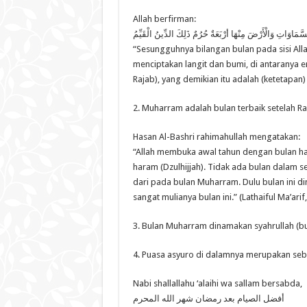
Allah berfirman:
َّمَاوَاتِ وَالْأَرْضَ مِنْهَا أرْبَعَةٌ حُرُمٌ ذَلِكَ الدِّينُ الْقَيِّمُ
“Sesungguhnya bilangan bulan pada sisi Alla
menciptakan langit dan bumi, di antaranya 
Rajab), yang demikian itu adalah (ketetapan)
2. Muharram adalah bulan terbaik setelah 
Hasan Al-Bashri rahimahullah mengatakan:
“Allah membuka awal tahun dengan bulan h
haram (Dzulhijjah). Tidak ada bulan dalam se
dari pada bulan Muharram. Dulu bulan ini di
sangat mulianya bulan ini.” (Lathaiful Ma’arif,
3. Bulan Muharram dinamakan syahrullah (bu
4. Puasa asyuro di dalamnya merupakan seb
Nabi shallallahu ‘alaihi wa sallam bersabda,
أفضل الصيام بعد رمضان شهر الله المحرم