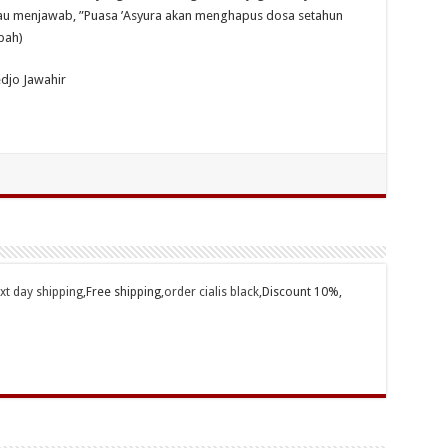
iau menjawab, ”Puasa ’Asyura akan menghapus dosa setahun
ibah)
edjo Jawahir
ext day shipping
,Free shipping,
order cialis black
,Discount 10%,