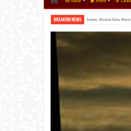
Kabar
Artikel
Catat
Breaking News
Jordan, Muslim Suku Maori
Wakaf Emas Muktamar