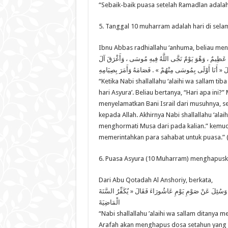
“Sebaik-baik puasa setelah Ramadlan adalah 
5. Tanggal 10 muharram adalah hari di sela
Ibnu Abbas radhiallahu ‘anhuma, beliau men
ٌ عَظِيمٌ ، وَهْوَ يَوْمٌ نَجَّى اللَّهُ فِيهِ مُوسَى ، وَأَغْرَقَ آلَ
 « أَنَا أَوْلَى بِمُوسَى مِنْهُمْ » . فَصَامَهُ وَأَمَرَ بِصِيَامِهِ
“Ketika Nabi shallallahu ‘alaihi wa sallam t
hari Asyura’. Beliau bertanya, “Hari apa ini?
menyelamatkan Bani Israil dari musuhnya, s
kepada Allah. Akhirnya Nabi shallallahu ‘ala
menghormati Musa dari pada kalian.” kemudi
memerintahkan para sahabat untuk puasa.” (H
6. Puasa Asyura (10 Muharram) menghapuska
Dari Abu Qotadah Al Anshoriy, berkata,
لَ وَسُئِلَ عَنْ صَوْمِ يَوْمِ عَاشُورَاءَ فَقَالَ « يُكَفِّرُ السَّنَةَ
الْمَاضِيَةَ
“Nabi shallallahu ’alaihi wa sallam ditany
Arafah akan menghapus dosa setahun yang la