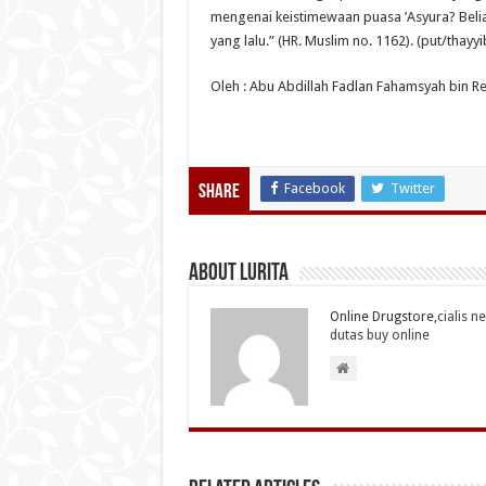
mengenai keistimewaan puasa ’Asyura? Bel
yang lalu.” (HR. Muslim no. 1162). (put/thayy
Oleh : Abu Abdillah Fadlan Fahamsyah bin R
Facebook
Twitter
Share
About Lurita
Online Drugstore,
cialis n
dutas buy online