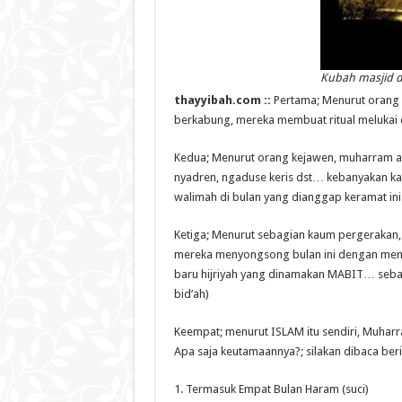
Kubah masjid di
thayyibah.com ::
Pertama; Menurut orang 
berkabung, mereka membuat ritual melukai di
Kedua; Menurut orang kejawen, muharram ata
nyadren, ngaduse keris dst… kebanyakan 
walimah di bulan yang dianggap keramat ini
Ketiga; Menurut sebagian kaum pergerakan, 
mereka menyongsong bulan ini dengan memb
baru hijriyah yang dinamakan MABIT… seb
bid’ah)
Keempat; menurut ISLAM itu sendiri, Muharr
Apa saja keutamaannya?; silakan dibaca berik
1. Termasuk Empat Bulan Haram (suci)