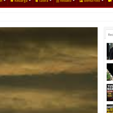
an
Keluarga
Sastra
Redaksi
Berita Foto
Rec