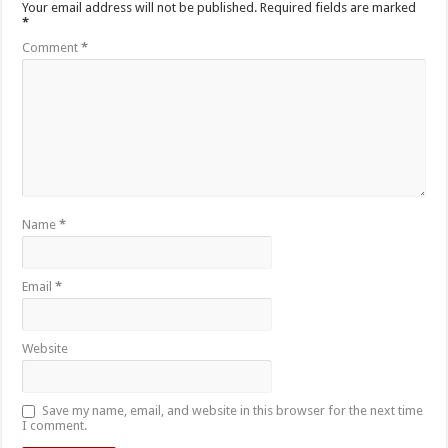
Your email address will not be published.
Required fields are marked
*
Comment
*
Name
*
Email
*
Website
Save my name, email, and website in this browser for the next time
I comment.