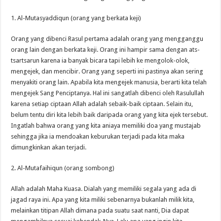
1. Al-Mutasyaddiqun (orang yang berkata keji)
Orang yang dibenci Rasul pertama adalah orang yang mengganggu
orang lain dengan berkata keji. Orang ini hampir sama dengan ats-
tsartsarun karena ia banyak bicara tapi lebih ke mengolok-olok,
mengejek, dan mencibir. Orang yang seperti ini pastinya akan sering
menyakiti orang lain. Apabila kita mengejek manusia, berarti kita telah
mengejek Sang Penciptanya. Hal ini sangatlah dibenci oleh Rasulullah
karena setiap ciptaan Allah adalah sebaik-baik ciptaan. Selain itu,
belum tentu diri kita lebih baik daripada orang yang kita ejek tersebut.
Ingatlah bahwa orang yang kita aniaya memiliki doa yang mustajab
sehingga jika ia mendoakan keburukan terjadi pada kita maka
dimungkinkan akan terjadi.
2. Al-Mutafaihiqun (orang sombong)
Allah adalah Maha Kuasa. Dialah yang memiliki segala yang ada di
jagad raya ini. Apa yang kita miliki sebenarnya bukanlah milik kita,
melainkan titipan Allah dimana pada suatu saat nanti, Dia dapat