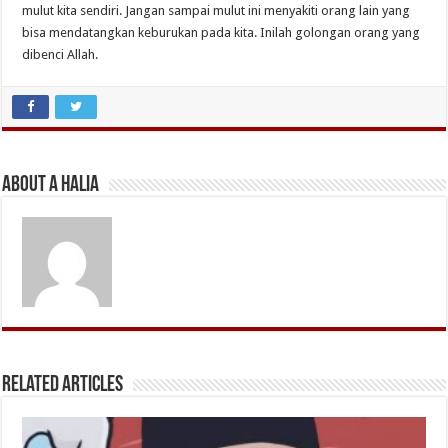
mulut kita sendiri. Jangan sampai mulut ini menyakiti orang lain yang
bisa mendatangkan keburukan pada kita. Inilah golongan orang yang
dibenci Allah.
About A Halia
Related Articles