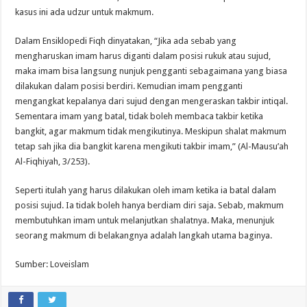
kasus ini ada udzur untuk makmum.
Dalam Ensiklopedi Fiqh dinyatakan, “Jika ada sebab yang
mengharuskan imam harus diganti dalam posisi rukuk atau sujud,
maka imam bisa langsung nunjuk pengganti sebagaimana yang biasa
dilakukan dalam posisi berdiri. Kemudian imam pengganti
mengangkat kepalanya dari sujud dengan mengeraskan takbir intiqal.
Sementara imam yang batal, tidak boleh membaca takbir ketika
bangkit, agar makmum tidak mengikutinya. Meskipun shalat makmum
tetap sah jika dia bangkit karena mengikuti takbir imam,” (Al-Mausu’ah
Al-Fiqhiyah, 3/253).
Seperti itulah yang harus dilakukan oleh imam ketika ia batal dalam
posisi sujud. Ia tidak boleh hanya berdiam diri saja. Sebab, makmum
membutuhkan imam untuk melanjutkan shalatnya. Maka, menunjuk
seorang makmum di belakangnya adalah langkah utama baginya.
Sumber: Loveislam