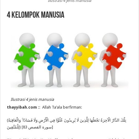
Ilustrasi 4 jenis manusia
4 KELOMPOK MANUSIA
Ilustrasi 4 jenis manusia
thayyibah.com ::
Allah Ta’ala berfirman:
(تِلْكَ الدَّارُ الْآخِرَةُ نَجْعَلُهَا لِلَّذِينَ لَا يُرِيدُونَ عُلُوًّا فِي الْأَرْضِ وَلَا فَسَادًا ۚ وَالْعَاقِبَةُ
لِلْمُتَّقِينَ) [سورة القصص 83]