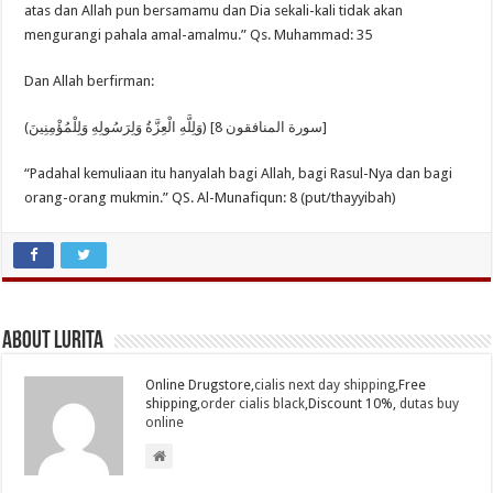
atas dan Allah pun bersamamu dan Dia sekali-kali tidak akan
mengurangi pahala amal-amalmu.” Qs. Muhammad: 35
Dan Allah berfirman:
(وَلِلَّهِ الْعِزَّةُ وَلِرَسُولِهِ وَلِلْمُؤْمِنِينَ) [سورة المنافقون 8]
“Padahal kemuliaan itu hanyalah bagi Allah, bagi Rasul-Nya dan bagi
orang-orang mukmin.” QS. Al-Munafiqun: 8 (put/thayyibah)
About Lurita
Online Drugstore,
cialis next day shipping
,Free
shipping,
order cialis black
,Discount 10%,
dutas buy
online