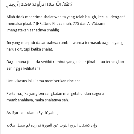
لَا يَقْبَلُ اللَّهُ صَلَاةَ امْرَأَةٍ قَدْ حَاضَتْ إِلَّا بِخِمَارٍ
“Allah tidak menerima shalat wanita yang telah baligh, kecuali dengan
memakai jilbab.” (HR. Ibnu Khuzaimah, 775 dan Al-A’dzami
mengatakan sanadnya shahih).
Ini yang menjadi dasar bahwa rambut wanita termasuk bagian yang
harus ditutupi ketika shalat.
Bagaimana jika ada sedikit rambut yang keluar jilbab atau tersingkap
sehingga kelihatan?
Untuk kasus ini, ulama memberikan rincian:
Pertama, jika yang bersangkutan mengetahui dan segera
membenahinya, maka shalatnya sah.
As-Syirazi – ulama Syafi’iyah –,
وإن كشفت الريح الثوب عن العورة ثم رده لم تبطل صلاته