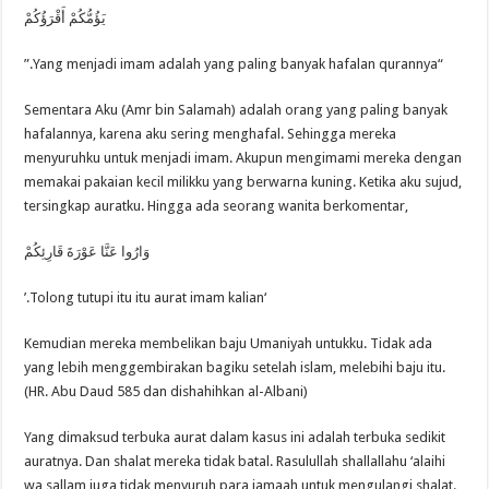
يَؤُمُّكُمْ أَقْرَؤُكُمْ
“Yang menjadi imam adalah yang paling banyak hafalan qurannya.”
Sementara Aku (Amr bin Salamah) adalah orang yang paling banyak
hafalannya, karena aku sering menghafal. Sehingga mereka
menyuruhku untuk menjadi imam. Akupun mengimami mereka dengan
memakai pakaian kecil milikku yang berwarna kuning. Ketika aku sujud,
tersingkap auratku. Hingga ada seorang wanita berkomentar,
وَارُوا عَنَّا عَوْرَةَ قَارِئِكُمْ
‘Tolong tutupi itu itu aurat imam kalian.’
Kemudian mereka membelikan baju Umaniyah untukku. Tidak ada
yang lebih menggembirakan bagiku setelah islam, melebihi baju itu.
(HR. Abu Daud 585 dan dishahihkan al-Albani)
Yang dimaksud terbuka aurat dalam kasus ini adalah terbuka sedikit
auratnya. Dan shalat mereka tidak batal. Rasulullah shallallahu ‘alaihi
wa sallam juga tidak menyuruh para jamaah untuk mengulangi shalat.