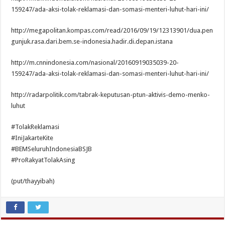
159247/ada-aksi-tolak-reklamasi-dan-somasi-menteri-luhut-hari-ini/
http://megapolitan.kompas.com/read/2016/09/19/12313901/dua.pen
gunjuk.rasa.dari.bem.se-indonesia.hadir.di.depan.istana
http://m.cnnindonesia.com/nasional/20160919035039-20-
159247/ada-aksi-tolak-reklamasi-dan-somasi-menteri-luhut-hari-ini/
http://radarpolitik.com/tabrak-keputusan-ptun-aktivis-demo-menko-
luhut
#TolakReklamasi
#IniJakarteKite
#BEMSeluruhIndonesiaBSJB
#ProRakyatTolakAsing
(put/thayyibah)