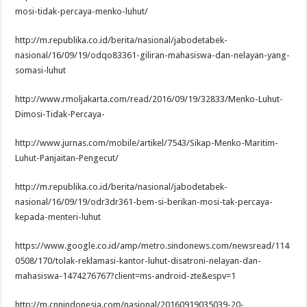
mosi-tidak-percaya-menko-luhut/
http://m.republika.co.id/berita/nasional/jabodetabek-
nasional/16/09/19/odqo83361-giliran-mahasiswa-dan-nelayan-yang-
somasi-luhut
http://www.rmoljakarta.com/read/2016/09/19/32833/Menko-Luhut-
Dimosi-Tidak-Percaya-
http://www.jurnas.com/mobile/artikel/7543/Sikap-Menko-Maritim-
Luhut-Panjaitan-Pengecut/
http://m.republika.co.id/berita/nasional/jabodetabek-
nasional/16/09/19/odr3dr361-bem-si-berikan-mosi-tak-percaya-
kepada-menteri-luhut
https://www.google.co.id/amp/metro.sindonews.com/newsread/114
0508/170/tolak-reklamasi-kantor-luhut-disatroni-nelayan-dan-
mahasiswa-1474276767?client=ms-android-zte&espv=1
http://m.cnnindonesia.com/nasional/20160919035039-20-