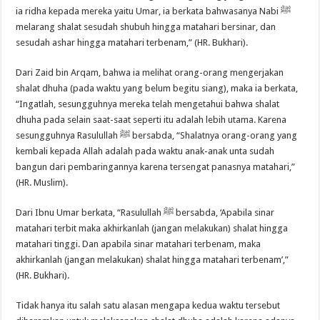
ia ridha kepada mereka yaitu Umar, ia berkata bahwasanya Nabi ﷺ
melarang shalat sesudah shubuh hingga matahari bersinar, dan
sesudah ashar hingga matahari terbenam,” (HR. Bukhari).
Dari Zaid bin Arqam, bahwa ia melihat orang-orang mengerjakan
shalat dhuha (pada waktu yang belum begitu siang), maka ia berkata,
“Ingatlah, sesungguhnya mereka telah mengetahui bahwa shalat
dhuha pada selain saat-saat seperti itu adalah lebih utama. Karena
sesungguhnya Rasulullah ﷺ bersabda, “Shalatnya orang-orang yang
kembali kepada Allah adalah pada waktu anak-anak unta sudah
bangun dari pembaringannya karena tersengat panasnya matahari,”
(HR. Muslim).
Dari Ibnu Umar berkata, “Rasulullah ﷺ bersabda, ‘Apabila sinar
matahari terbit maka akhirkanlah (jangan melakukan) shalat hingga
matahari tinggi. Dan apabila sinar matahari terbenam, maka
akhirkanlah (jangan melakukan) shalat hingga matahari terbenam’,”
(HR. Bukhari).
Tidak hanya itu salah satu alasan mengapa kedua waktu tersebut