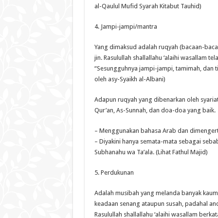
al-Qaulul Mufid Syarah Kitabut Tauhid)
4. Jampi-jampi/mantra
Yang dimaksud adalah ruqyah (bacaan-baca
jin. Rasulullah shallallahu ‘alaihi wasallam te
“Sesungguhnya jampi-jampi, tamimah, dan ti
oleh asy-Syaikh al-Albani)
Adapun ruqyah yang dibenarkan oleh syariat 
Qur’an, As-Sunnah, dan doa-doa yang baik.
– Menggunakan bahasa Arab dan dimengert
– Diyakini hanya semata-mata sebagai sebab
Subhanahu wa Ta’ala. (Lihat Fathul Majid)
5. Perdukunan
Adalah musibah yang melanda banyak kaum 
keadaan senang ataupun susah, padahal an
Rasulullah shallallahu ‘alaihi wasallam berkat