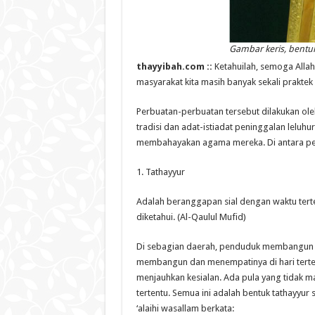
Gambar keris, bentuk
thayyibah.com ::
Ketahuilah, semoga Alla
masyarakat kita masih banyak sekali prakte
Perbuatan-perbuatan tersebut dilakukan ol
tradisi dan adat-istiadat peninggalan leluhu
membahayakan agama mereka. Di antara per
1. Tathayyur
Adalah beranggapan sial dengan waktu terten
diketahui. (Al-Qaulul Mufid)
Di sebagian daerah, penduduk membangun 
membangun dan menempatinya di hari terte
menjauhkan kesialan. Ada pula yang tidak m
tertentu. Semua ini adalah bentuk tathayyur s
‘alaihi wasallam berkata: