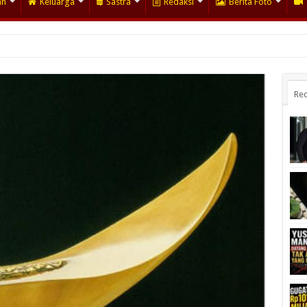
an
Keluarga
Sastra
Redaksi
Berita Foto
Rec