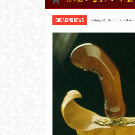
Kabar
Artikel
Catat
Breaking News
Jordan, Muslim Suku Maori
Wakaf Emas Muktamar