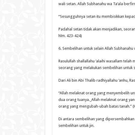
wali setan. Allah Subhanahu wa Ta’ala berfi
“Sesungguhnya setan itu membisikkan kepa
Padahal setan tidak akan menjadikan, seorang
hlm. 423-424)
6. Sembelihan untuk selain Allah Subhanahu 
Rasulullah shallallahu ‘alaihi wasallam tel
seorang yang melakukan sembelihan untuk se
Dari Ali bin Abi Thalib radhiyallahu ‘anhu, Ras
“Allah melaknat orang yang menyembelih unt
dua orang tuanya._Allah melaknat orang yan
orang yang mengubah-ubah batas tanah.” (H
Di antara sembelihan yang dipersembahkan u
sembelihan untuk jin.