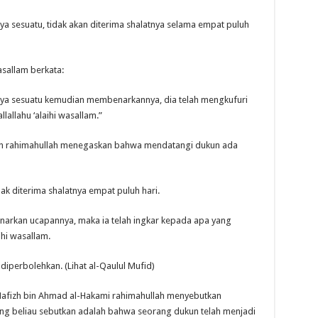
 sesuatu, tidak akan diterima shalatnya selama empat puluh
wasallam berkata:
ya sesuatu kemudian membenarkannya, dia telah mengkufuri
llahu ‘alaihi wasallam.”
in rahimahullah menegaskan bahwa mendatangi dukun ada
k diterima shalatnya empat puluh hari.
arkan ucapannya, maka ia telah ingkar kepada apa yang
ihi wasallam.
iperbolehkan. (Lihat al-Qaulul Mufid)
 Hafizh bin Ahmad al-Hakami rahimahullah menyebutkan
yang beliau sebutkan adalah bahwa seorang dukun telah menjadi