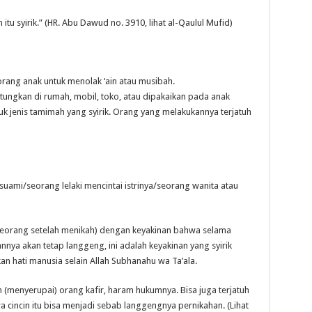
rah itu syirik.” (HR. Abu Dawud no. 3910, lihat al-Qaulul Mufid)
rang anak untuk menolak ‘ain atau musibah.
tungkan di rumah, mobil, toko, atau dipakaikan pada anak
k jenis tamimah yang syirik. Orang yang melakukannya terjatuh
uami/seorang lelaki mencintai istrinya/seorang wanita atau
eseorang setelah menikah) dengan keyakinan bahwa selama
nnya akan tetap langgeng, ini adalah keyakinan yang syirik
n hati manusia selain Allah Subhanahu wa Ta’ala.
h (menyerupai) orang kafir, haram hukumnya. Bisa juga terjatuh
a cincin itu bisa menjadi sebab langgengnya pernikahan. (Lihat