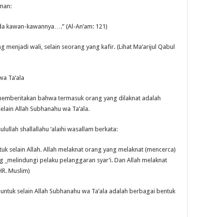
rman:
da kawan-kawannya….” (Al-An’am: 121)
 menjadi wali, selain seorang yang kafir. (Lihat Ma’arijul Qabul
wa Ta’ala
ah memberitakan bahwa termasuk orang yang dilaknat adalah
lain Allah Subhanahu wa Ta’ala.
ulullah shallallahu ‘alaihi wasallam berkata:
uk selain Allah. Allah melaknat orang yang melaknat (mencerca)
g _melindungi pelaku pelanggaran syar’i. Dan Allah melaknat
R. Muslim)
ntuk selain Allah Subhanahu wa Ta’ala adalah berbagai bentuk