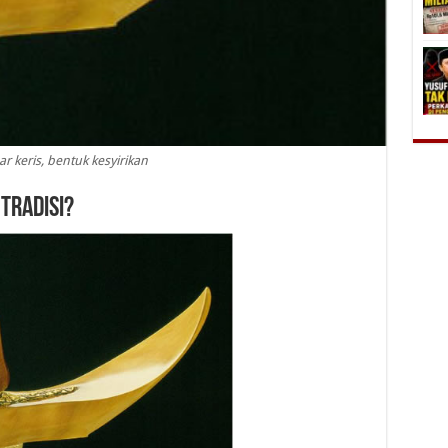
 keris, bentuk kesyirikan
 Tradisi?