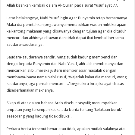
Allah kisahkan kembali dalam Al­-Quran pada surat Yusuf ayat 77.
Latar belakangnya, Nabi Yusuf ingin agar Bunyamin tetap bersamanya.
Maka dia perintahkan pegawainya memasukkan wadah milik kerajaan
ke kantong makanan yang dibawanya dengan tujuan agar dia dituduh
mencuri dan akhirnya ditawan dan tidak dapat ikut kembali bersama
saudara-saudaranya.
Saudara­-saudaranya sendiri, yang sudah kadung membenci dan
dengki kepada Bunyamin dan Nabi Yusuf, alih-­alih membelanya dan
mencarikan alibi, mereka justeru memperlebar masalah dengan
membawa-­bawa nama Nabi Yusuf, ‘Wajarlah kalau dia mencuri, wong
saudaranya juga pernah mencuri…..’ begitu kira-kira jika ayat di atas
disederhanakan maknanya.
Sikap di atas dalam bahasa Arab disebut tasyafii; menumpahkan
umpatan yang tersimpan ketika ada berita tentang ‘kelakuan buruk’
seseorang yang kadung tidak disukai.
Perkara berita tersebut benar atau tidak, apakah mutlak salahnya atau