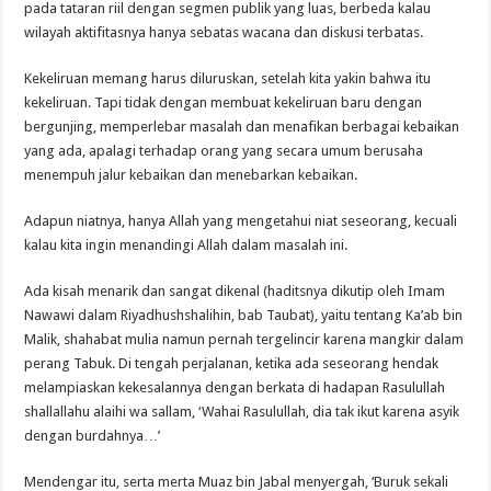
pada tataran riil dengan segmen publik yang luas, berbeda kalau
wilayah aktifitasnya hanya sebatas wacana dan diskusi terbatas.
Kekeliruan memang harus diluruskan, setelah kita yakin bahwa itu
kekeliruan. Tapi tidak dengan membuat kekeliruan baru dengan
bergunjing, memperlebar masalah dan menafikan berbagai kebaikan
yang ada, apalagi terhadap orang yang secara umum berusaha
menempuh jalur kebaikan dan menebarkan kebaikan.
Adapun niatnya, hanya Allah yang mengetahui niat seseorang, kecuali
kalau kita ingin menandingi Allah dalam masalah ini.
Ada kisah menarik dan sangat dikenal (haditsnya dikutip oleh Imam
Nawawi dalam Riyadhushshalihin, bab Taubat), yaitu tentang Ka’ab bin
Malik, shahabat mulia namun pernah tergelincir karena mangkir dalam
perang Tabuk. Di tengah perjalanan, ketika ada seseorang hendak
melampiaskan kekesalannya dengan berkata di hadapan Rasulullah
shallallahu alaihi wa sallam, ‘Wahai Rasulullah, dia tak ikut karena asyik
dengan burdahnya…’
Mendengar itu, serta merta Muaz bin Jabal menyergah, ‘Buruk sekali