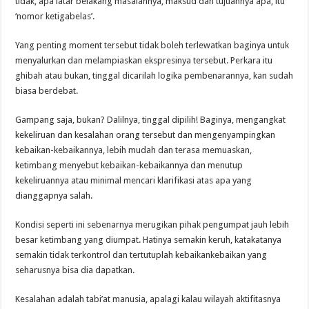
tidak, apa latar belakang masalahnya, maksud dan tujuannya apa, itu
‘nomor ketigabelas’.
Yang penting moment tersebut tidak boleh terlewatkan baginya untuk
menyalurkan dan melampiaskan ekspresinya tersebut. Perkara itu
ghibah atau bukan, tinggal dicarilah logika pembenarannya, kan sudah
biasa berdebat.
Gampang saja, bukan? Dalilnya, tinggal dipilih! Baginya, mengangkat
kekeliruan dan kesalahan orang tersebut dan mengenyampingkan
kebaikan­-kebaikannya, lebih mudah dan terasa memuaskan,
ketimbang menyebut kebaikan-­kebaikannya dan menutup
kekeliruannya atau minimal mencari klarifikasi atas apa yang
dianggapnya salah.
Kondisi seperti ini sebenarnya merugikan pihak pengumpat jauh lebih
besar ketimbang yang diumpat. Hatinya semakin keruh, kata­katanya
semakin tidak terkontrol dan tertutuplah kebaikan­kebaikan yang
seharusnya bisa dia dapatkan.
Kesalahan adalah tabi’at manusia, apalagi kalau wilayah aktifitasnya