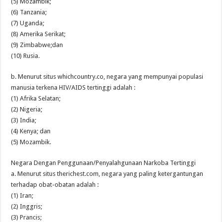
(5) Mozambik;
(6) Tanzania;
(7) Uganda;
(8) Amerika Serikat;
(9) Zimbabwe;dan
(10) Rusia.
b. Menurut situs whichcountry.co, negara yang mempunyai populasi
manusia terkena HIV/AIDS tertinggi adalah :
(1) Afrika Selatan;
(2) Nigeria;
(3) India;
(4) Kenya; dan
(5) Mozambik.
Negara Dengan Penggunaan/Penyalahgunaan Narkoba Tertinggi
a. Menurut situs therichest.com, negara yang paling ketergantungan
terhadap obat-obatan adalah :
(1) Iran;
(2) Inggris;
(3) Prancis;