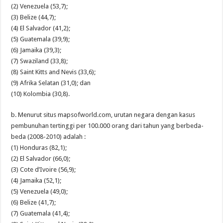
(2) Venezuela (53,7);
(3) Belize (44,7);
(4) El Salvador (41,2);
(5) Guatemala (39,9);
(6) Jamaika (39,3);
(7) Swaziland (33,8);
(8) Saint Kitts and Nevis (33,6);
(9) Afrika Selatan (31,0); dan
(10) Kolombia (30,8).
b. Menurut situs mapsofworld.com, urutan negara dengan kasus
pembunuhan tertinggi per 100.000 orang dari tahun yang berbeda-
beda (2008-2010) adalah :
(1) Honduras (82,1);
(2) El Salvador (66,0);
(3) Cote d’Ivoire (56,9);
(4) Jamaika (52,1);
(5) Venezuela (49,0);
(6) Belize (41,7);
(7) Guatemala (41,4);