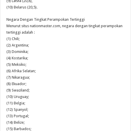
(9) Latvia (20,8),
(10) Belarus (20,5).
Negara Dengan Tingkat Perampokan Tertinggi
Menurut situs nationmaster.com, negara dengan tingkat perampokan
tertinggi adalah :
(1) Chili;
(2) Argentina;
(3) Dominika;
(4) Kostarika;
(5) Meksiko;
(6) Afrika Selatan;
(7) Nikaragua;
(8) Ekuador;
(9) Swaziland;
(10) Uruguay;
(11) Belgia;
(12) Spanyol;
(13) Portugal;
(14) Belize;
(15) Barbados;