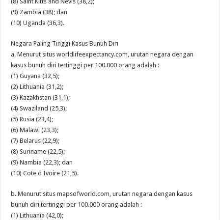
(8) Saint Kitts and Nevis (38,2);
(9) Zambia (38); dan
(10) Uganda (36,3).
Negara Paling Tinggi Kasus Bunuh Diri
a. Menurut situs worldlifeexpectancy.com, urutan negara dengan
kasus bunuh diri tertinggi per 100.000 orang adalah :
(1) Guyana (32,5);
(2) Lithuania (31,2);
(3) Kazakhstan (31,1);
(4) Swaziland (25,3);
(5) Rusia (23,4);
(6) Malawi (23,3);
(7) Belarus (22,9);
(8) Suriname (22,5);
(9) Nambia (22,3); dan
(10) Cote d Ivoire (21,5).
b. Menurut situs mapsofworld.com, urutan negara dengan kasus
bunuh diri tertinggi per 100.000 orang adalah :
(1) Lithuania (42,0);