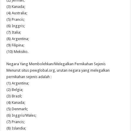
(2) Jerman;
(3) Kanada;
(4) Australia;
(5) Prancis;
(6) Inggris;
(7) Italia;
(8) Argentina;
(9) Filipina;
(10) Meksiko.
Negara Yang Membolehkan/Melegalkan Pernikahan Sejenis
Menurut situs pewglobal.org, urutan negara yang melegalkan
pernikahan sejenis adalah :
(1) Argentina;
(2) Belgia;
(3) Brazil;
(4) Kanada;
(5) Denmark;
(6) Inggris/Wales;
(7) Prancis;
(8) Islandia;