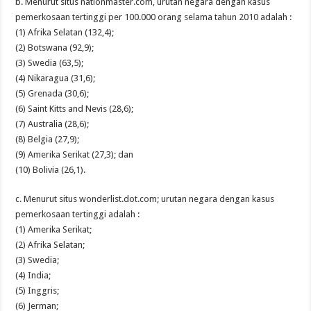
b. Menurut situs nationmaster.com, urutan negara dengan kasus
pemerkosaan tertinggi per 100.000 orang selama tahun 2010 adalah :
(1) Afrika Selatan (132,4);
(2) Botswana (92,9);
(3) Swedia (63,5);
(4) Nikaragua (31,6);
(5) Grenada (30,6);
(6) Saint Kitts and Nevis (28,6);
(7) Australia (28,6);
(8) Belgia (27,9);
(9) Amerika Serikat (27,3); dan
(10) Bolivia (26,1).
c. Menurut situs wonderlist.dot.com; urutan negara dengan kasus
pemerkosaan tertinggi adalah :
(1) Amerika Serikat;
(2) Afrika Selatan;
(3) Swedia;
(4) India;
(5) Inggris;
(6) Jerman;