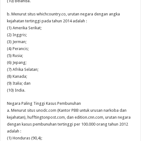
(10) Belanda.
b. Menurut situs whichcountry.co, urutan negara dengan angka
kejahatan tertinggi pada tahun 2014 adalah :
(1) Amerika Serikat;
(2) Inggris;
(3) Jerman;
(4) Perancis;
(5) Rusia;
(6) Jepang;
(7) Afrika Selatan;
(8) Kanada;
(9) Italia; dan
(10) India.
Negara Paling Tinggi Kasus Pembunuhan
a. Menurut situs unodc.com (Kantor PBB untuk urusan narkoba dan
kejahatan), hufftingtonpost.com, dan edition.cnn.com, urutan negara
dengan kasus pembunuhan tertinggi per 100.000 orang tahun 2012
adalah :
(1) Honduras (90,4);