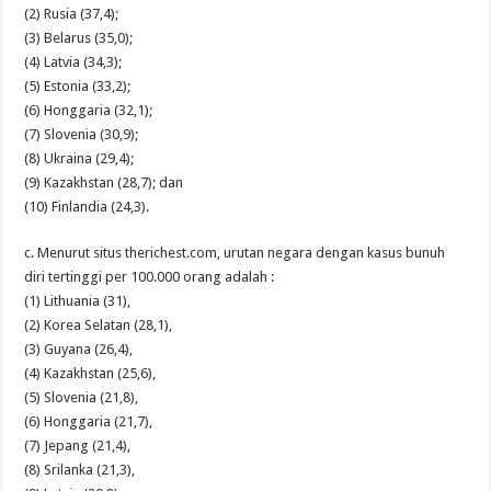
(2) Rusia (37,4);
(3) Belarus (35,0);
(4) Latvia (34,3);
(5) Estonia (33,2);
(6) Honggaria (32,1);
(7) Slovenia (30,9);
(8) Ukraina (29,4);
(9) Kazakhstan (28,7); dan
(10) Finlandia (24,3).
c. Menurut situs therichest.com, urutan negara dengan kasus bunuh
diri tertinggi per 100.000 orang adalah :
(1) Lithuania (31),
(2) Korea Selatan (28,1),
(3) Guyana (26,4),
(4) Kazakhstan (25,6),
(5) Slovenia (21,8),
(6) Honggaria (21,7),
(7) Jepang (21,4),
(8) Srilanka (21,3),