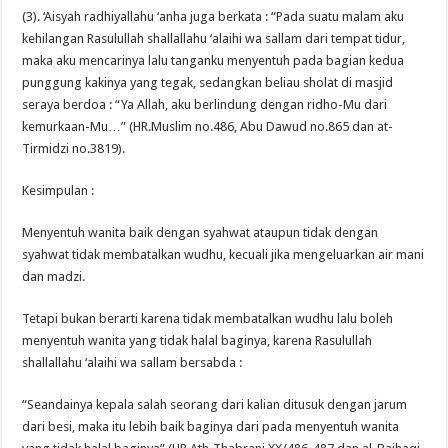
(3). ‘Aisyah radhiyallahu ‘anha juga berkata : “Pada suatu malam aku
kehilangan Rasulullah shallallahu ‘alaihi wa sallam dari tempat tidur,
maka aku mencarinya lalu tanganku menyentuh pada bagian kedua
punggung kakinya yang tegak, sedangkan beliau sholat di masjid
seraya berdoa : “Ya Allah, aku berlindung dengan ridho-Mu dari
kemurkaan-Mu…” (HR.Muslim no.486, Abu Dawud no.865 dan at-
Tirmidzi no.3819).
Kesimpulan :
Menyentuh wanita baik dengan syahwat ataupun tidak dengan
syahwat tidak membatalkan wudhu, kecuali jika mengeluarkan air mani
dan madzi.
Tetapi bukan berarti karena tidak membatalkan wudhu lalu boleh
menyentuh wanita yang tidak halal baginya, karena Rasulullah
shallallahu ‘alaihi wa sallam bersabda :
“Seandainya kepala salah seorang dari kalian ditusuk dengan jarum
dari besi, maka itu lebih baik baginya dari pada menyentuh wanita