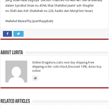
yang tidak halal baginya” (HR.Ath-Thabrani XX/486-487 dan al-Baihaqi
dalam Syu’abul Iman no.4544, lihat Shahiihul Jaami’ ash-Shaghiir
no.5045 dan Ash-Shahiihah no.226, hadits dari Ma’qil bin Yasar)
Wallahul Muwaffiq (put/thayyibah)
About Lurita
Online Drugstore,
cialis next day shipping
,Free
shipping,
order cialis black
,Discount 10%,
dutas buy
online
Related Articles