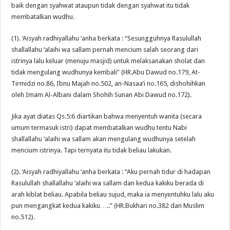
baik dengan syahwat ataupun tidak dengan syahwat itu tidak
membatalkan wudhu.
(1). ‘Aisyah radhiyallahu ‘anha berkata : “Sesungguhnya Rasulullah
shallallahu ‘alaihi wa sallam pernah mencium salah seorang dari
istrinya lalu keluar (menuju masjid) untuk melaksanakan sholat dan
tidak mengulang wudhunya kembali” (HR.Abu Dawud no.179, At-
Tirmidzi no.86, Ibnu Majah no.502, an-Nasaa’i no.165, dishohihkan
oleh Imam Al-Albani dalam Shohih Sunan Abi Dawud no.172).
Jika ayat diatas Qs.5:6 diartikan bahwa menyentuh wanita (secara
umum termasuk istri) dapat membatalkan wudhu tentu Nabi
shallallahu ‘alaihi wa sallam akan mengulang wudhunya setelah
mencium istrinya. Tapi ternyata itu tidak beliau lakukan.
(2). ‘Aisyah radhiyallahu ‘anha berkata : “Aku pernah tidur di hadapan
Rasulullah shallallahu ‘alaihi wa sallam dan kedua kakiku berada di
arah kiblat beliau. Apabila beliau sujud, maka ia menyentuhku lalu aku
pun mengangkat kedua kakiku…..” (HR.Bukhari no.382 dan Muslim
no.512).