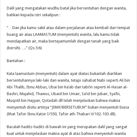
Dalil yang mengatakan wudhu batal jika bersentuhan dengan wanita,
bahkan kepada istri sekalipun :
“…Dan jika kamu sakit atau dalam perjalanan atau kembali dari tempat
buang air atau LAAMASTUM (menyentuh) wanita, lalu kamu tidak
mendapatkan air, maka bertayamumlah dengan tanah yang baik
(bersih)…..” (Qs.5:6)
Bantahan :
Kata laamastum (menyentuh) dalam ayat diatas bukanlah diartikan
bersentuhannya laki-laki dan wanita, tetapi sahabat Nabi seperti Ali bin
Abi Thalib, Ibnu Abbas, Ubai bin Ka’ab dan tabi’in seperti Al-Hasan al-
Bashri, Mujahid, Thawus, Ubaid bin Umair, Sa’id bin Jubair, Sya’bi,
Muqotil bin Hayyan, Qotadah dll telah menjelaskan bahwa makna
menyentuh disitu artinya “JIMA’/BERSETUBUH” bukan menyentuh biasa
(lihat Tafsir Ibnu Katsir I/550, Tafsir ath-Thabari V/102-103 dll).
Bacalah hadits-hadits di bawah ini yang merupakan dalil yang sangat
kuat untuk menjelaskan makna ayat di atas bahwa menyentuh wanita