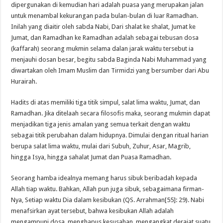
dipergunakan di kemudian hari adalah puasa yang merupakan jalan
untuk menambal kekurangan pada bulan-bulan di luar Ramadhan.
Inilah yang diaitir oleh sabda Nabi, Dari shalat ke shalat, Jumat ke
Jumat, dan Ramadhan ke Ramadhan adalah sebagai tebusan dosa
(kaffarah) seorang mukmin selama dalan jarak waktu tersebut ia
menjauhi dosan besar, begitu sabda Baginda Nabi Muhammad yang
diwartakan oleh Imam Muslim dan Tirmidzi yang bersumber dari Abu
Hurairah.
Hadits di atas memiliki tiga titik simpul, salat lima waktu, Jumat, dan
Ramadhan. Jika ditelaah secara filosofis maka, seorang mukmin dapat
menjadikan tiga jenis amalan yang semua terkait dengan waktu
sebagai titik perubahan dalam hidupnya. Dimulai dengan ritual harian
berupa salat lima waktu, mulai dari Subuh, Zuhur, Asar, Magrib,
hingga Isya, hingga sahalat Jumat dan Puasa Ramadhan.
Seorang hamba idealnya memang harus sibuk beribadah kepada
Allah tiap waktu. Bahkan, Allah pun juga sibuk, sebagaimana firman-
Nya, Setiap waktu Dia dalam kesibukan (QS. Arrahman[55]: 29). Nabi
menafsirkan ayat tersebut, bahwa kesibukan Allah adalah
mengampuni dosa, menghapus kesusahan, mengangkat derajat suatu