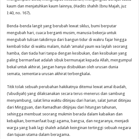
kaum dan menjatuhkan kaum lainnya, (Hadits shahih Ibnu Majah, juz
I:40, no. 167).
Benda-benda langit yang berubah lewat siklus, bumi berputar
mengubah hari, cuaca berganti musim, manusia bekerja untuk
mengubah tulisan takdirnya dari bangun tidur di wakru fajar hingga
kembali tidur di waktu malam, itulah ‘amalul yaum wa laylah seorang
hamba, dan tiada hari tanpa dengan kesibukan, dan kesibukan yang
paling bermanfaat adalah sibuk bermunajat kepada Allah, mengumpul
bekal untuk akhirat. Jangan hanya disibukkan oleh urusan dunia
semata, sementara urusan akhirat terbengkalai.
Titik tolak sebuah perubahan hakikatnya ditemui lewat amal ibadah,
(‘ubudiyah) yang dilaksanakan secara terus-menerus dan sambung
menyambung, salat lima waktu ditinjau dari harian, salat Jumat ditinjau
dari Mingguan, dan Ramadhan ditijnjau dari hitungan tahunan,
sehingga membuat seorang mukmin berada dalam kabaikan dan
kebajikan, bermanfaat bagi agama, bangsa, dan negaranya, menjadi
warga yang baik lagi shaleh adalah keinginan tertinggi sebuah negara
dan tujuan utama dalam beragama.