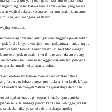
Thariq At-ta’allum, yang mengklasifikasi ilmu ke dalam dua
yah mengandung pesan bahwa semua ilmu –kecuali yang secara
 alias wajib dipelajari. Karena semua ilmu adalah jalan untuk
 muslim, yaitu mengenal Allah swt.
wajiban tersebut.
ban mempelajarinya menjadi tugas dan tanggung jawab setiap
mpok fardlu kifayah, kewajiban mempelajarinya menjadi tugas
slim di setiap tempat. Umumnya ilmu ini berkaitan dengan
alam kelompok ini adalah ilmu-ilmu terapan dalam bidang
an terhadap ilmu-ilmu ini sehingga tidak ada satu pun yang
asyarakat muslim di tempat tersebut.
kifayah, An-Nawawi bahkan memberikan catatan bahwa
ang fardlu ain. Sebab dengan mempelajari ilmu fardlu kifayah
ang berarti telah menyelamatkan masyarakatnya dari dosa.
enjadi pijakan kuat bagi integrasi ilmu. Dengan demikian,
pilihan seluruh lembaga pendidikan Islam. Sehingga, kita tak
a tak akan ditanyakan di akhirat, sebagai apologi