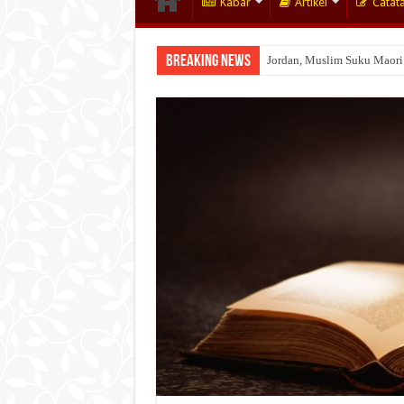
Kabar
Artikel
Catat
Breaking News
Jordan, Muslim Suku Maori
Wakaf Emas Muktamar