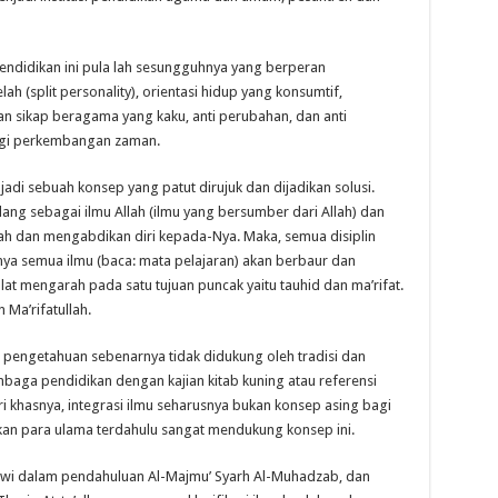
 pendidikan ini pula lah sesungguhnya yang berperan
 (split personality), orientasi hidup yang konsumtif,
dan sikap beragama yang kaku, anti perubahan, dan anti
ngi perkembangan zaman.
njadi sebuah konsep yang patut dirujuk dan dijadikan solusi.
dang sebagai ilmu Allah (ilmu yang bersumber dari Allah) dan
ah dan mengabdikan diri kepada-Nya. Maka, semua disiplin
rnya semua ilmu (baca: mata pelajaran) akan berbaur dan
at mengarah pada satu tujuan puncak yaitu tauhid dan ma’rifat.
Ma’rifatullah.
 pengetahuan sebenarnya tidak didukung oleh tradisi dan
mbaga pendidikan dengan kajian kitab kuning atau referensi
ciri khasnya, integrasi ilmu seharusnya bukan konsep asing bagi
kukan para ulama terdahulu sangat mendukung konsep ini.
wi dalam pendahuluan Al-Majmu’ Syarh Al-Muhadzab, dan