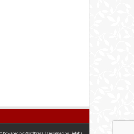
*
Powered by
WordPress
| Designed by
Tielabs