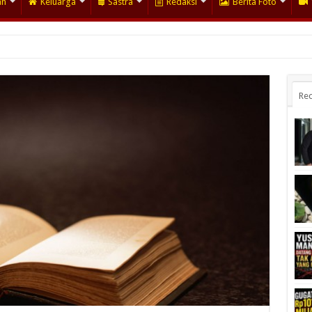
an
Keluarga
Sastra
Redaksi
Berita Foto
Rec