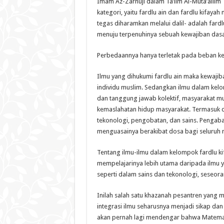
Imam Az-Zarnuji dalam Ta’lim Al-Muta’allim 
kategori, yaitu fardlu ain dan fardlu kifa
tegas diharamkan melalui dalil- adalah fardlu
menuju terpenuhinya sebuah kewajiban dasar
Perbedaannya hanya terletak pada beban ke
Ilmu yang dihukumi fardlu ain maka kewaji
individu muslim. Sedangkan ilmu dalam kelo
dan tanggung jawab kolektif, masyarakat mu
kemaslahatan hidup masyarakat. Termasuk d
tekonologi, pengobatan, dan sains. Pengabai
menguasainya berakibat dosa bagi seluruh m
Tentang ilmu-ilmu dalam kelompok fardlu 
mempelajarinya lebih utama daripada ilmu y
seperti dalam sains dan tekonologi, seseor
Inilah salah satu khazanah pesantren yang m
integrasi ilmu seharusnya menjadi sikap dan 
akan pernah lagi mendengar bahwa Matematik