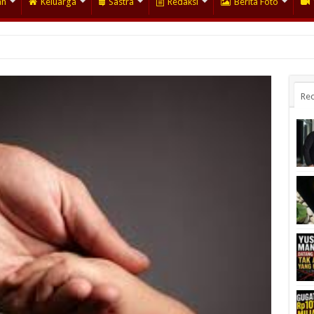
an
Keluarga
Sastra
Redaksi
Berita Foto
Rec