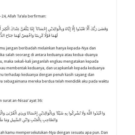
-24, Allah Ta’ala berfirman:
وَقَضَىٰ رَبُّكَ أَلَّا تَعْبُدُوا إِلَّا إِيَّاهُ وَبِالْوَالِدَيْنِ إِحْسَانًا ۚ إِمَّا يَبْلُغَنَّ عِنْدَكَ الْكِبَ
لَهُمَا قَوْلًا كَرِيمًا وَاخْفِضْ لَهُمَا جَنَاحَ الذُّ
mu jangan beribadah melainkan hanya kepada-Nya dan
ika salah seorang di antara keduanya atau kedua-duanya
u, maka sekali-kali janganlah engkau mengatakan kepada
gkau membentak keduanya, dan ucapkanlah kepada keduanya
imu terhadap keduanya dengan penuh kasih sayang dan
nya sebagaimana mereka berdua telah mendidik aku pada waktu
 surat an-Nisaa’ ayat 36:
وَاعْبُدُوا اللَّهَ وَلَا تُشْرِكُوا بِهِ شَيْئًا ۖ وَبِالْوَالِدَيْنِ إِحْسَانًا وَبِذِي الْقُرْبَىٰ وَ
وَالصَّاحِبِ بِالْجَنْبِ وَابْنِ السَّبِيلِ وَمَا مَلَكَت
nlah kamu mempersekutukan-Nya dengan sesuatu apa pun. Dan