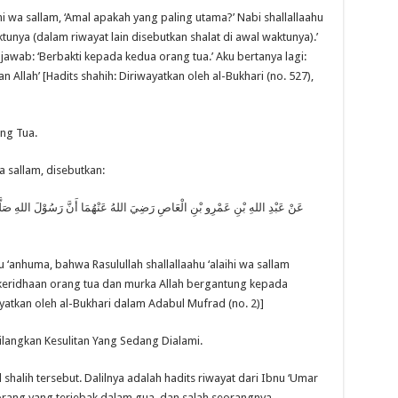
hi wa sallam, ‘Amal apakah yang paling utama?’ Nabi shallallaahu
tunya (dalam riwayat lain disebutkan shalat di awal waktunya).’
jawab: ‘Berbakti kepada kedua orang tua.’ Aku bertanya lagi:
n Allah’ [Hadits shahih: Diriwayatkan oleh al-Bukhari (no. 527),
ng Tua.
wa sallam, disebutkan:
عَنْ عَبْدِ اللهِ بْنِ عَمْرِو بْنِ الْعَاصِ رَضِيَ اللهُ عَنْهُمَا أَنَّ رَسُوْلَ اللهِ صَلّ،
hu ‘anhuma, bahwa Rasulullah shallallaahu ‘alaihi wa sallam
keridhaan orang tua dan murka Allah bergantung kepada
yatkan oleh al-Bukhari dalam Adabul Mufrad (no. 2)]
langkan Kesulitan Yang Sedang Dialami.
halih tersebut. Dalilnya adalah hadits riwayat dari Ibnu ‘Umar
orang yang terjebak dalam gua, dan salah seorangnya