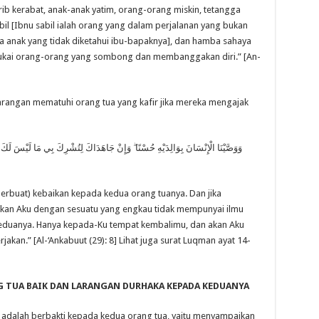
rib kerabat, anak-anak yatim, orang-orang miskin, tetangga
abil [Ibnu sabil ialah orang yang dalam perjalanan yang bukan
a anak yang tidak diketahui ibu-bapaknya], dan hamba sahaya
nyukai orang-orang yang sombong dan membanggakan diri.” [An-
larangan mematuhi orang tua yang kafir jika mereka mengajak
وَوَصَّيْنَا الْإِنْسَانَ بِوَالِدَيْهِ حُسْنًا ۖ وَإِنْ جَاهَدَاكَ لِتُشْرِكَ بِي مَا لَيْسَ لَكَ بِهِ ع
erbuat) kebaikan kepada kedua orang tuanya. Dan jika
n Aku dengan sesuatu yang engkau tidak mempunyai ilmu
 keduanya. Hanya kepada-Ku tempat kembalimu, dan akan Aku
kan.” [Al-‘Ankabuut (29): 8] Lihat juga surat Luqman ayat 14-
G TUA BAIK DAN LARANGAN DURHAKA KEPADA KEDUANYA
adalah berbakti kepada kedua orang tua, yaitu menyampaikan