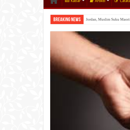
Kabar
Artikel
Catat
Breaking News
Jordan, Muslim Suku Maori
Wakaf Emas Muktamar