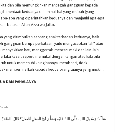
 kita dan bila memungkinkan mencegah gangguan kepada
wajib mentaati keduanya dalam hal-hal yang mubah (yang
ti apa-apa yang diperintahkan keduanya dan menjauhi apa-apa
an-batasan Allah ‘Azza wa Jalla).
n yang ditimbulkan seorang anak terhadap keduanya, baik
h gangguan berupa perkataan, yaitu mengucapkan “ah” atau
u menyakitkan hati, menggertak, mencaci maki dan lain-lain.
laku kasar, seperti memukul dengan tangan atau kaki bila
ruh untuk memenuhi keinginannya, membenci, tidak
tidak memberi nafkah kepada kedua orang tuanya yang miskin.
UA DAN PAHALANYA
kata.
سَأَلْتُ رَسُولَ اللهِ صَلَّى اللهُ عَلَيْهِ وَسَلَّمَ أَيُّ الْعَمَلِ أَفْضَلُ؟ قَالَ: اَلصَّلاَةُ عَل: