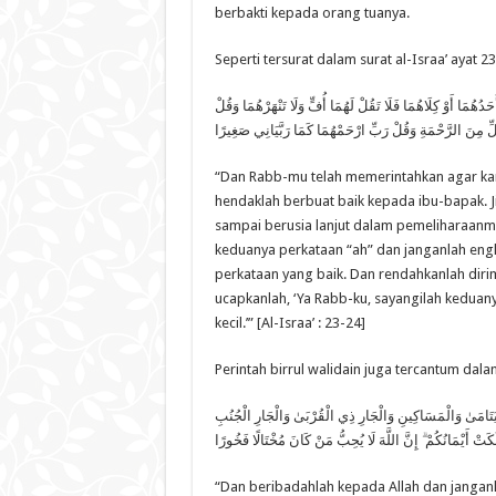
berbakti kepada orang tuanya.
Seperti tersurat dalam surat al-Israa’ ayat 23
رَ أَحَدُهُمَا أَوْ كِلَاهُمَا فَلَا تَقُلْ لَهُمَا أُفٍّ وَلَا تَنْهَرْهُمَا وَقُلْ
لِّ مِنَ الرَّحْمَةِ وَقُلْ رَبِّ ارْحَمْهُمَا كَمَا رَبَّيَانِي صَغِيرًا
“Dan Rabb-mu telah memerintahkan agar ka
hendaklah berbuat baik kepada ibu-bapak. J
sampai berusia lanjut dalam pemeliharaanm
keduanya perkataan “ah” dan janganlah en
perkataan yang baik. Dan rendahkanlah dir
ucapkanlah, ‘Ya Rabb-ku, sayangilah kedua
kecil.’” [Al-Israa’ : 23-24]
Perintah birrul walidain juga tercantum dalam
الْيَتَامَىٰ وَالْمَسَاكِينِ وَالْجَارِ ذِي الْقُرْبَىٰ وَالْجَارِ الْجُنُبِ
ْ أَيْمَانُكُمْ ۗ إِنَّ اللَّهَ لَا يُحِبُّ مَنْ كَانَ مُخْتَالًا فَخُورًا
“Dan beribadahlah kepada Allah dan janga