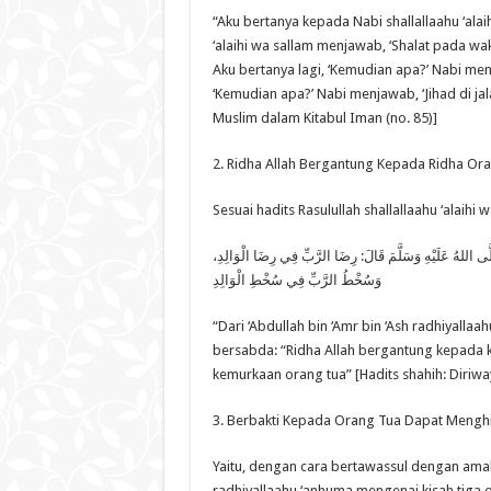
“Aku bertanya kepada Nabi shallallaahu ‘alai
‘alaihi wa sallam menjawab, ‘Shalat pada wak
Aku bertanya lagi, ‘Kemudian apa?’ Nabi men
‘Kemudian apa?’ Nabi menjawab, ‘Jihad di jala
Muslim dalam Kitabul Iman (no. 85)]
2. Ridha Allah Bergantung Kepada Ridha Ora
Sesuai hadits Rasulullah shallallaahu ‘alaihi 
َى اللهُ عَلَيْهِ وَسَلَّمَ قَالَ: رِضَا الرَّبِّ فِي رِضَا الْوَالِدِ
وَسُخْطُ الرَّبِّ فِي سُخْطِ الْوَالِدِ
“Dari ‘Abdullah bin ‘Amr bin ‘Ash radhiyallaa
bersabda: “Ridha Allah bergantung kepada 
kemurkaan orang tua” [Hadits shahih: Diriwa
3. Berbakti Kepada Orang Tua Dapat Menghi
Yaitu, dengan cara bertawassul dengan amal s
radhiyallaahu ‘anhuma mengenai kisah tiga 