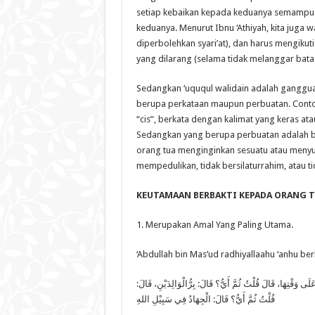
setiap kebaikan kepada keduanya semampu
keduanya. Menurut Ibnu ‘Athiyah, kita juga 
diperbolehkan syari’at), dan harus mengiku
yang dilarang (selama tidak melanggar batas
Sedangkan ‘uququl walidain adalah ganggua
berupa perkataan maupun perbuatan. Conto
“cis”, berkata dengan kalimat yang keras ata
Sedangkan yang berupa perbuatan adalah ber
orang tua menginginkan sesuatu atau menyu
mempedulikan, tidak bersilaturrahim, atau 
KEUTAMAAN BERBAKTI KEPADA ORANG T
1. Merupakan Amal Yang Paling Utama.
‘Abdullah bin Mas’ud radhiyallaahu ‘anhu ber
َى وَقْتِهَا، قَالَ قُلْتُ ثُمَّ أَيُّ؟ قَالَ: بِرُّالْوَالِدَيْنِ، قَالَ
قُلْتُ ثُمَّ أَيُّ؟ قَالَ: الْجِهَادُ فِي سَبِيْلِ اللهِ