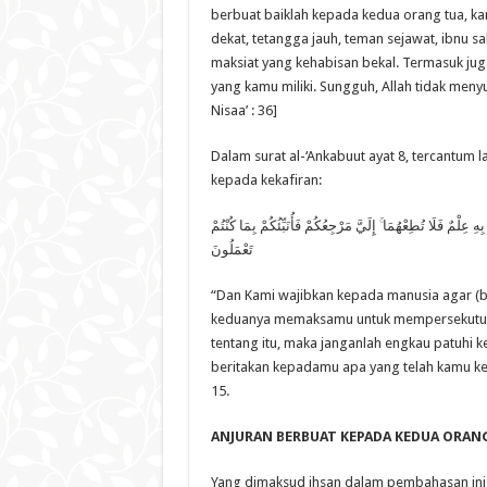
berbuat baiklah kepada kedua orang tua, ka
dekat, tetangga jauh, teman sejawat, ibnu s
maksiat yang kehabisan bekal. Termasuk jug
yang kamu miliki. Sungguh, Allah tidak me
Nisaa’ : 36]
Dalam surat al-‘Ankabuut ayat 8, tercantum 
kepada kekafiran:
ِلْمٌ فَلَا تُطِعْهُمَا ۚ إِلَيَّ مَرْجِعُكُمْ فَأُنَبِّئُكُمْ بِمَا كُنْتُمْ
تَعْمَلُونَ
“Dan Kami wajibkan kepada manusia agar (b
keduanya memaksamu untuk mempersekutuka
tentang itu, maka janganlah engkau patuhi
beritakan kepadamu apa yang telah kamu kerja
15.
ANJURAN BERBUAT KEPADA KEDUA ORAN
Yang dimaksud ihsan dalam pembahasan ini 