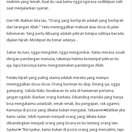
mukmin yang lemah. Kuat itu saat kamu ngga ngerasa sedikitpun sulit
saat menjalankan syariat. .
Dari HR. Bukhari kita tau, “Orang yang berhijrah adalah yang berhijrah
dari larangan Allah.” Yaitu meninggalkan maksiat atau dosa di jalan
kebenaran. Yang perlu dibuang adalah pikiran betapa sulitnya berada
dijalan hijrah. Meskipun itu benar adanya. .
Sabar itu luas, ngga mengeluh, ngga mengumbar. Kalau merasa susah
dengan pandangan manusia, takutnya hatimu kestempel pikiran itu
aja, lupa harusnya kamu mengutamakan pandangan Allah.
Pelaku hijrah yang paling utama adalah mereka yang mampu
meninggalkan dosa-dosa. Orang beriman itu diuji. Emang iya, ngga
gampang. Sabda Nabi, kesabaran itu ada di hantaman pertama.
Jangan ngeluh. Biarkan orang berkata. Dibanding mereka yang hanya
bisa mengataimu ustadzah, emak-emak, ibu pengajian, sok agamis;
Kamunya di posisi yang dikatai bukan mengatai. Yakaannn♥Bahkan jika
kamu sadar, lebih nyaman menjadi orang yang dikata-katai
dibandingkan menjadi orang yang bicara ini itu tentang orang lain.
Syukuri♥ “Bersyukur, kamu bukan di posisi orang yang menzalimi, tapi