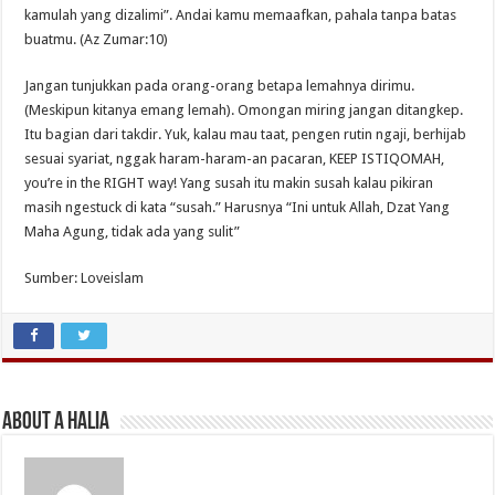
kamulah yang dizalimi”. Andai kamu memaafkan, pahala tanpa batas
buatmu. (Az Zumar:10)
Jangan tunjukkan pada orang-orang betapa lemahnya dirimu.
(Meskipun kitanya emang lemah). Omongan miring jangan ditangkep.
Itu bagian dari takdir. Yuk, kalau mau taat, pengen rutin ngaji, berhijab
sesuai syariat, nggak haram-haram-an pacaran, KEEP ISTIQOMAH,
you’re in the RIGHT way! Yang susah itu makin susah kalau pikiran
masih ngestuck di kata “susah.” Harusnya “Ini untuk Allah, Dzat Yang
Maha Agung, tidak ada yang sulit”
Sumber: Loveislam
About A Halia