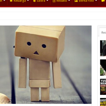
an
Keluarga
Sastra
Redaksi
Berita Foto
Rec