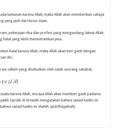
 ada tuntunan karena Allah, maka Allah akan memberikan cahaya
g yang jauh dari kesia-siaan.
ram, pekerjaan riba dan profesi yang mengundang laknat Allah,
g halal yang lebih menentramkan jiwa.
lum halal karena Allah, maka Allah akan beri ganti dengan
an diri.
aihi wa sallam yang disebutkan oleh salah seorang sahabat,
إِنَّكَ لَنْ تَدَعَ شَ
suatu karena Allah, niscaya Allah akan memberi ganti padamu
Syaikh Syu’aib Al Arnauth mengatakan bahwa sanad hadits ini
a bahwa sanad hadits ini shahih. (put/thayyibah)