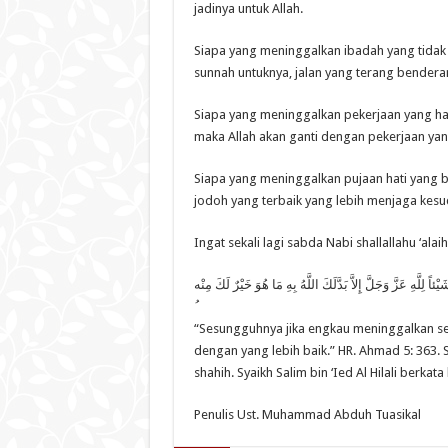
jadinya untuk Allah.
Siapa yang meninggalkan ibadah yang tidak
sunnah untuknya, jalan yang terang benderan
Siapa yang meninggalkan pekerjaan yang ha
maka Allah akan ganti dengan pekerjaan yan
Siapa yang meninggalkan pujaan hati yang be
jodoh yang terbaik yang lebih menjaga kesuci
Ingat sekali lagi sabda Nabi shallallahu ‘al
يْئاً لِلَّهِ عَزَّ وَجَلَّ إِلاَّ بَدَّلَكَ اللَّهُ بِهِ مَا هُوَ خَيْرٌ لَكَ مِنْه
“Sesungguhnya jika engkau meninggalkan se
dengan yang lebih baik.” HR. Ahmad 5: 363. 
shahih. Syaikh Salim bin ‘Ied Al Hilali berkat
Penulis Ust. Muhammad Abduh Tuasikal