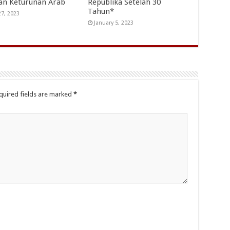
an Keturunan Arab
Republika Setelah 30
Tahun*
27, 2023
January 5, 2023
quired fields are marked
*