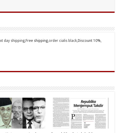
ext day shipping
,Free shipping,
order cialis black
,Discount 10%,