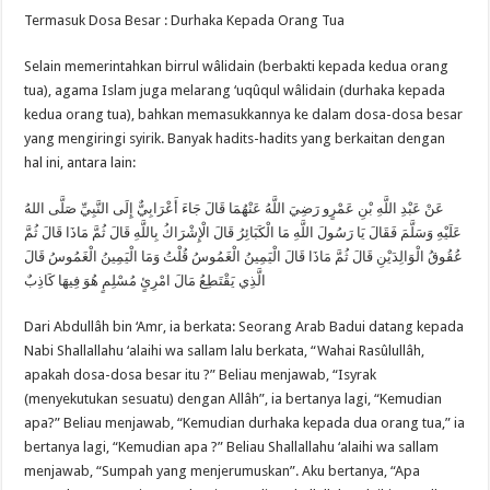
Termasuk Dosa Besar : Durhaka Kepada Orang Tua
Selain memerintahkan birrul wâlidain (berbakti kepada kedua orang
tua), agama Islam juga melarang ‘uqûqul wâlidain (durhaka kepada
kedua orang tua), bahkan memasukkannya ke dalam dosa-dosa besar
yang mengiringi syirik. Banyak hadits-hadits yang berkaitan dengan
hal ini, antara lain:
عَنْ عَبْدِ اللَّهِ بْنِ عَمْرٍو رَضِيَ اللَّهُ عَنْهُمَا قَالَ جَاءَ أَعْرَابِيٌّ إِلَى النَّبِيِّ صَلَّى اللهُ
عَلَيْهِ وَسَلَّمَ فَقَالَ يَا رَسُولَ اللَّهِ مَا الْكَبَائِرُ قَالَ الْإِشْرَاكُ بِاللَّهِ قَالَ ثُمَّ مَاذَا قَالَ ثُمَّ
عُقُوقُ الْوَالِدَيْنِ قَالَ ثُمَّ مَاذَا قَالَ الْيَمِينُ الْغَمُوسُ قُلْتُ وَمَا الْيَمِينُ الْغَمُوسُ قَالَ
الَّذِي يَقْتَطِعُ مَالَ امْرِئٍ مُسْلِمٍ هُوَ فِيهَا كَاذِبٌ
Dari Abdullâh bin ‘Amr, ia berkata: Seorang Arab Badui datang kepada
Nabi Shallallahu ‘alaihi wa sallam lalu berkata, “Wahai Rasûlullâh,
apakah dosa-dosa besar itu ?” Beliau menjawab, “Isyrak
(menyekutukan sesuatu) dengan Allâh”, ia bertanya lagi, “Kemudian
apa?” Beliau menjawab, “Kemudian durhaka kepada dua orang tua,” ia
bertanya lagi, “Kemudian apa ?” Beliau Shallallahu ‘alaihi wa sallam
menjawab, “Sumpah yang menjerumuskan”. Aku bertanya, “Apa