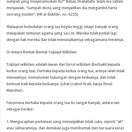
sumpah yang menjerumuskan itu?” Beliau Shallallahu ‘alaihi wa sallam
menjawab, “Sumpah dusta yang menjadikan dia mengambil harta
seorang muslim”. [HR al-Bukhâri, no. 6255]
Walaupun kedudukan orang tua begitu tinggi, tetapi banyak orang
melupakan tuntunan agama yang suci ini. Mereka tidak peduli lagi
dengan hak mereka dan tidak menunaikannya sebagaimana mestinya.
Di Antara Bentuk-Bentuk ‘Uqûqul Wâlidain
‘Uqûqul wâlidain adalah lawan dari birrul wâlidain (berbakti kepada
kedua orang tua). Durhaka kepada kedua orang tua, artinya ialah tidak
menaatinya, memutuskan hubungan dengan keduanya, dan tidak
berbuat baik kepada keduanya. (Lihat Lisânul ‘Arab, karya Ibnul-
Manzhur).
Fenomena durhaka kepada orang tua itu sangat banyak, antara lain
sebagai berikut :
1. Mengucapkan perkataan yang menunjukkan tidak suka, seperti “ah”
atau semacamnya, dan demikian juga membentak dan bersuara keras