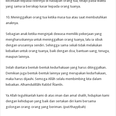
kecintaan kepada isterinya di hadapan orang tua, tetapi pada waktu
yang sama ia bersikap kasar kepada orang tuanya.
10. Meninggalkan orang tua ketika masa tua atau saat membutuhkan
anaknya.
Sebagian anak ketika menginjak dewasa memiliki pekerjaan yang
mengharuskannya untuk meninggalkan orang tuanya, lalu ia sibuk
dengan urusannya sendiri. Sehingga sama sekali tidak melakukan
kebaikan untuk orang tuanya, baik dengan doa, bantuan uang, tenaga,
maupun lainnya.
Inilah diantara bentuk-bentuk kedurhakaan yang harus ditinggalkan.
Demikian juga bentuk-bentuk lainnya yang merupakan kedurhakaan,
maka harus dijauhi. Semoga Allâh selalu membimbing kita dalam
kebaikan. Alhamdulillâhi Rabbil ‘Âlamîn.
Ya Allah teguhkanlah kami di atas iman dan amal shalih, hidupkan kami
dengan kehidupan yang baik dan sertakan diri kami bersama
golongan orang-orang yang beriman. (put/thayyibah)