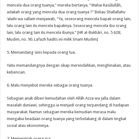
mencela dua orang tuanya,” mereka bertanya, “Wahai Rasûlullâh,
adakah orang yang mencela dua orang tuanya ?” Beliau Shallallahu
‘alaihi wa sallam menjawab, “Ya, seseorang mencela bapak orang lain,
lalu orang lain itu mencela bapaknya. Seseorang mencela ibu orang
lain, lalu orang lain itu mencela ibunya.” [HR al-Bukhâri, no. 5 628;
Muslim, no. 90. Lafazh hadits ini milik Imam Muslim]
5. Memandang sinis kepada orang tua.
Yaitu memandangnya dengan sikap merendahkan, menghinakan, atau
kebencian.
6. Malu menyebut mereka sebagai orang tuanya.
Sebagian anak diberi kemudahan oleh Allâh Azza wa Jalla dalam
masalah duniawi, sehingga ia menjadi orang terpandang di hadapan
masyarakat. Namun sebagian mereka kemudian merasa malu
mengakui keadaan orang tuanya yang terbelakang di dalam tingkat
sosial atau ekonominya.
7. Memerintah orang tua.