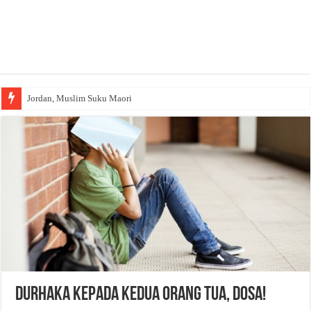
Jordan, Muslim Suku Maori
Wakaf Emas Muktamar
Durhaka Kepada Kedua Orang Tua, DOSA!