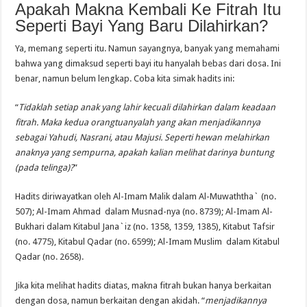
Apakah Makna Kembali Ke Fitrah Itu
Seperti Bayi Yang Baru Dilahirkan?
Ya, memang seperti itu. Namun sayangnya, banyak yang memahami
bahwa yang dimaksud seperti bayi itu hanyalah bebas dari dosa. Ini
benar, namun belum lengkap. Coba kita simak hadits ini:
“
Tidaklah setiap anak yang lahir kecuali dilahirkan dalam keadaan
fitrah. Maka kedua orangtuanyalah yang akan menjadikannya
sebagai Yahudi, Nasrani, atau Majusi. Seperti hewan melahirkan
anaknya yang sempurna, apakah kalian melihat darinya buntung
(pada telinga)?
”
Hadits diriwayatkan oleh Al-Imam Malik dalam Al-Muwaththa` (no.
507); Al-Imam Ahmad dalam Musnad-nya (no. 8739); Al-Imam Al-
Bukhari dalam Kitabul Jana`iz (no. 1358, 1359, 1385), Kitabut Tafsir
(no. 4775), Kitabul Qadar (no. 6599); Al-Imam Muslim dalam Kitabul
Qadar (no. 2658).
Jika kita melihat hadits diatas, makna fitrah bukan hanya berkaitan
dengan dosa, namun berkaitan dengan akidah. “
menjadikannya