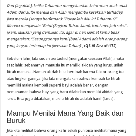
Dan (ingatlah), ketika Tuhanmu mengeluarkan keturunan anak-anak
Adam dari sulbi mereka dan Allah mengambil kesaksian terhadap
jiwa mereka (seraya berfirman): “Bukankah Aku ini Tuhanmu?”
Mereka menjawab: “Betul (Engkau Tuhan kami), kami menjadi saksi”.
(Kami lakukan yang demikian itu) agar di hari kiamat kamu tidak
mengatakan: “Sesungguhnya kami (bani Adam) adalah orang-orang
yang lengah terhadap ini (keesaan Tuhan)
“, (
QS.Al A’raaf:172
)
Sebelum lahir, kita sudah bertauhid (mengakui keesaan Allah), maka
saat lahir, sebenarnya manusia itu memiliki akidah yang lurus. Inilah
fitrah manusia. Namun akidah bisa berubah karena faktor orang tua
atau lingkungannya. Jika kita mengatakan bahwa kembali ke fitrah
memiliki makna kembali seperti bayi adalah benar, dengan
pemahaman bahwa bayi yang baru dilahirkan memiliki akidah yang
lurus. Bisa juga dikatakan, makna fitrah itu adalah hanif (lurus).
Mampu Menilai Mana Yang Baik dan
Buruk
Jika kita melihat bahwa orang kafir sekali pun bisa melihat mana yang