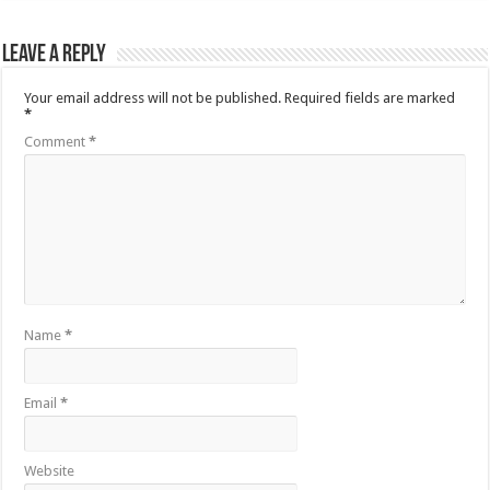
Leave a Reply
Your email address will not be published.
Required fields are marked
*
Comment
*
Name
*
Email
*
Website