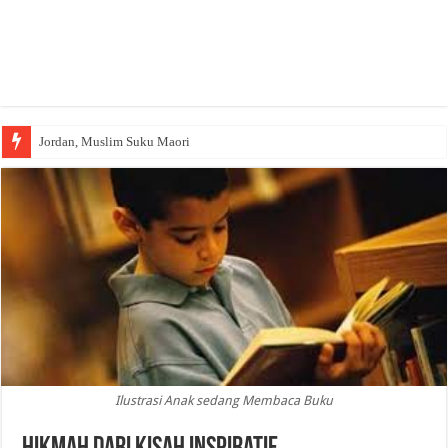
Jordan, Muslim Suku Maori
Ilustrasi Anak sedang Membaca Buku