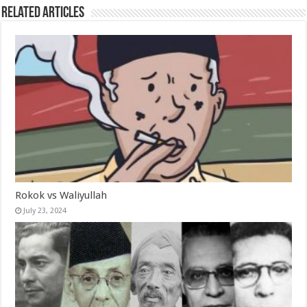
Related Articles
Rokok vs Waliyullah
July 23, 2024