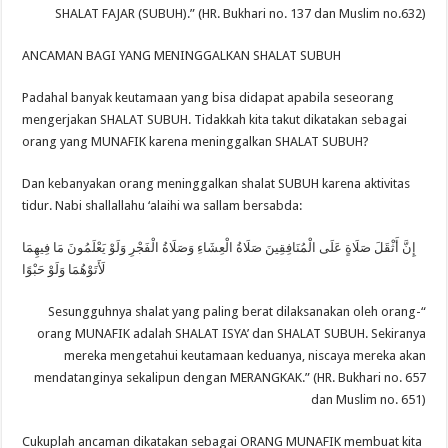
SHALAT FAJAR (SUBUH).” (HR. Bukhari no. 137 dan Muslim no.632)
ANCAMAN BAGI YANG MENINGGALKAN SHALAT SUBUH
Padahal banyak keutamaan yang bisa didapat apabila seseorang
mengerjakan SHALAT SUBUH. Tidakkah kita takut dikatakan sebagai
orang yang MUNAFIK karena meninggalkan SHALAT SUBUH?
Dan kebanyakan orang meninggalkan shalat SUBUH karena aktivitas
tidur. Nabi shallallahu ‘alaihi wa sallam bersabda:
إِنَّ أَثْقَلَ صَلَاةٍ عَلَى الْمُنَافِقِينَ صَلَاةُ الْعِشَاءِ وَصَلَاةُ الْفَجْرِ وَلَوْ يَعْلَمُونَ مَا فِيهِمَا
لَأَتَوْهُمَا وَلَوْ حَبْوًا
“Sesungguhnya shalat yang paling berat dilaksanakan oleh orang-
orang MUNAFIK adalah SHALAT ISYA’ dan SHALAT SUBUH. Sekiranya
mereka mengetahui keutamaan keduanya, niscaya mereka akan
mendatanginya sekalipun dengan MERANGKAK.” (HR. Bukhari no. 657
dan Muslim no. 651)
Cukuplah ancaman dikatakan sebagai ORANG MUNAFIK membuat kita