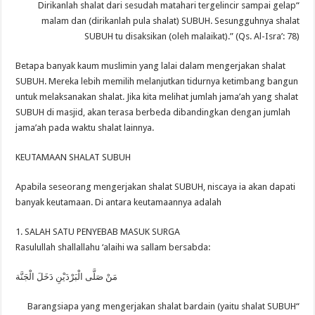
“Dirikanlah shalat dari sesudah matahari tergelincir sampai gelap
malam dan (dirikanlah pula shalat) SUBUH. Sesungguhnya shalat
SUBUH tu disaksikan (oleh malaikat).” (Qs. Al-Isra’: 78)
Betapa banyak kaum muslimin yang lalai dalam mengerjakan shalat
SUBUH. Mereka lebih memilih melanjutkan tidurnya ketimbang bangun
untuk melaksanakan shalat. Jika kita melihat jumlah jama’ah yang shalat
SUBUH di masjid, akan terasa berbeda dibandingkan dengan jumlah
jama’ah pada waktu shalat lainnya.
KEUTAMAAN SHALAT SUBUH
Apabila seseorang mengerjakan shalat SUBUH, niscaya ia akan dapati
banyak keutamaan. Di antara keutamaannya adalah
1. SALAH SATU PENYEBAB MASUK SURGA
Rasulullah shallallahu ‘alaihi wa sallam bersabda:
مَنْ صَلَّى الْبَرْدَيْنِ دَخَلَ الْجَنَّة
“Barangsiapa yang mengerjakan shalat bardain (yaitu shalat SUBUH