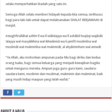
selalu memperhatikan ibadah yang satu ini.
Semoga Allah selalu memberi hidayah kepada kita semua, terkhusus
bagi para laki-laki untuk dapat melaksanakan SHALAT BERJAMAAH di
masjid.
Astaghfirullâhal azhîm lî wa lî wâlidayya wa lî ashâbil huqûqi wajibâti
‘alayya wal masyâikhina wal ikhwâninâ wa li jamî’il muslimîna wal
muslimât wal mukminîna wal mukminât, al ahyâiminhum wal amwât
“Ya Allah, aku mohonkan ampunan pada-Mu bagi diriku dan kedua
orang tuaku, bagi semua keluarga yang menjadi kewajiban bagiku
untuk mengurus mereka. Ampuni juga guru-guru kami, saudara-
saudara kami, muslimin dan muslimat, mukminin dan mukminat, baik
yang masih hidup maupun yang telah wafat.”