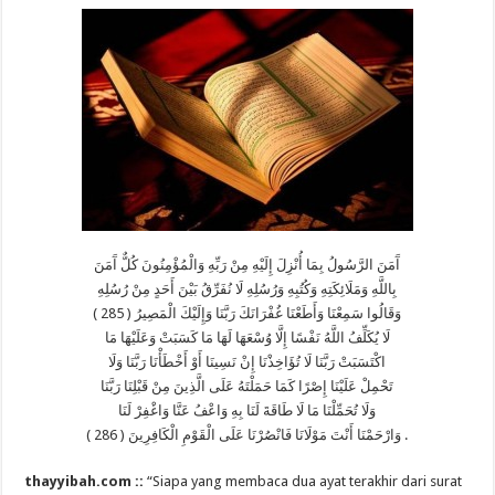
ﺁَﻣَﻦَ ﺍﻟﺮَّﺳُﻮﻝُ ﺑِﻤَﺎ ﺃُﻧْﺰِﻝَ ﺇِﻟَﻴْﻪِ ﻣِﻦْ ﺭَﺑِّﻪِ ﻭَﺍﻟْﻤُﺆْﻣِﻨُﻮﻥَ ﻛُﻞٌّ ﺁَﻣَﻦَ
ﺑِﺎﻟﻠَّﻪِ ﻭَﻣَﻠَﺎﺋِﻜَﺘِﻪِ ﻭَﻛُﺘُﺒِﻪِ ﻭَﺭُﺳُﻠِﻪِ ﻟَﺎ ﻧُﻔَﺮِّﻕُ ﺑَﻴْﻦَ ﺃَﺣَﺪٍ ﻣِﻦْ ﺭُﺳُﻠِﻪِ
ﻭَﻗَﺎﻟُﻮﺍ ﺳَﻤِﻌْﻨَﺎ ﻭَﺃَﻃَﻌْﻨَﺎ ﻏُﻔْﺮَﺍﻧَﻚَ ﺭَﺑَّﻨَﺎ ﻭَﺇِﻟَﻴْﻚَ ﺍﻟْﻤَﺼِﻴﺮُ ‏( 285 ‏)
ﻟَﺎ ﻳُﻜَﻠِّﻒُ ﺍﻟﻠَّﻪُ ﻧَﻔْﺴًﺎ ﺇِﻟَّﺎ ﻭُﺳْﻌَﻬَﺎ ﻟَﻬَﺎ ﻣَﺎ ﻛَﺴَﺒَﺖْ ﻭَﻋَﻠَﻴْﻬَﺎ ﻣَﺎ
ﺍﻛْﺘَﺴَﺒَﺖْ ﺭَﺑَّﻨَﺎ ﻟَﺎ ﺗُﺆَﺍﺧِﺬْﻧَﺎ ﺇِﻥْ ﻧَﺴِﻴﻨَﺎ ﺃَﻭْ ﺃَﺧْﻄَﺄْﻧَﺎ ﺭَﺑَّﻨَﺎ ﻭَﻟَﺎ
ﺗَﺤْﻤِﻞْ ﻋَﻠَﻴْﻨَﺎ ﺇِﺻْﺮًﺍ ﻛَﻤَﺎ ﺣَﻤَﻠْﺘَﻪُ ﻋَﻠَﻰ ﺍﻟَّﺬِﻳﻦَ ﻣِﻦْ ﻗَﺒْﻠِﻨَﺎ ﺭَﺑَّﻨَﺎ
ﻭَﻟَﺎ ﺗُﺤَﻤِّﻠْﻨَﺎ ﻣَﺎ ﻟَﺎ ﻃَﺎﻗَﺔَ ﻟَﻨَﺎ ﺑِﻪِ ﻭَﺍﻋْﻒُ ﻋَﻨَّﺎ ﻭَﺍﻏْﻔِﺮْ ﻟَﻨَﺎ
ﻭَﺍﺭْﺣَﻤْﻨَﺎ ﺃَﻧْﺖَ ﻣَﻮْﻟَﺎﻧَﺎ ﻓَﺎﻧْﺼُﺮْﻧَﺎ ﻋَﻠَﻰ ﺍﻟْﻘَﻮْﻡِ ﺍﻟْﻜَﺎﻓِﺮِﻳﻦَ ‏( 286 ) .
thayyibah.com ::
“Siapa yang membaca dua ayat terakhir dari surat