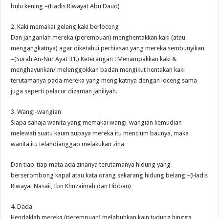
bulu kening –(Hadis Riwayat Abu Daud)
2. Kaki memakai gelang kaki berloceng
Dan janganlah mereka (perempuan) menghentakkan kaki (atau
mengangkatnya) agar diketahui perhiasan yang mereka sembunyikan
–(Surah An-Nur Ayat 31.) Keterangan : Menampakkan kaki &
menghayunkan/ melenggokkan badan mengikut hentakan kaki
terutamanya pada mereka yang mengikatnya dengan loceng sama
juga seperti pelacur dizaman jahiliyah.
3. Wangi-wangian
Siapa sahaja wanita yang memakai wangi-wangian kemudian
melewati suatu kaum supaya mereka itu mencium baunya, maka
wanita itu telahdianggap melakukan zina
Dan tiap-tiap mata ada zinanya terutamanya hidung yang
berserombong kapal atau kata orang sekarang hidung belang –(Hadis
Riwayat Nasaii, Ibn Khuzaimah dan Hibban)
4. Dada
Hendaklah mereka (perempuan) melabuhkan kain tudung hingga