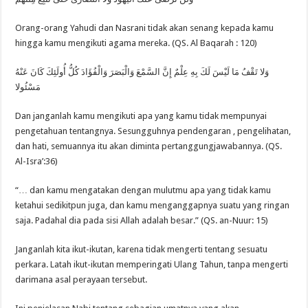
Orang-orang Yahudi dan Nasrani tidak akan senang kepada kamu
hingga kamu mengikuti agama mereka. (QS. Al Baqarah : 120)
وَلا تَقْفُ مَا لَيْسَ لَكَ بِهِ عِلْمٌ إِنَّ السَّمْعَ وَالْبَصَرَ وَالْفُؤَادَ كُلُّ أُولَئِكَ كَانَ عَنْهُ
مَسْئُولا
Dan janganlah kamu mengikuti apa yang kamu tidak mempunyai
pengetahuan tentangnya. Sesungguhnya pendengaran , pengelihatan,
dan hati, semuannya itu akan diminta pertanggungjawabannya. (QS.
Al-Isra’:36)
“… dan kamu mengatakan dengan mulutmu apa yang tidak kamu
ketahui sedikitpun juga, dan kamu menganggapnya suatu yang ringan
saja. Padahal dia pada sisi Allah adalah besar.” (QS. an-Nuur: 15)
Janganlah kita ikut-ikutan, karena tidak mengerti tentang sesuatu
perkara. Latah ikut-ikutan memperingati Ulang Tahun, tanpa mengerti
darimana asal perayaan tersebut.