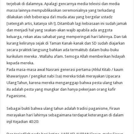
terjebak di dalamnya. Apalagi gencarnya media televisi dan media
massa lainnya mempublikasikan seremonialnya yang terkadang
dilakukan oleh beberapa da’i muda atau yang bergelar ustadz
[setengah artis, katanya sih !]. Ditambah lagi kebiasaan ini sudah jamak
dan menjadi hal yang seakan-akan wajib apabila ada anggota
keluarga, rekan atau sahabat yang memperingati hari lahirnya. Dan tak
kurang kelirunya sejak di Taman Kanak-kanak dan SD sudah diajarkan
secara praktek langsung bahkan ada termaktub dalam buku-buku
kurikulum mereka . Wallahu a’lam. Semoga Allah memberikan hidayah
kepada mereka.
Pada masa-masa awal Nasrani generasi pertama (Ahlul Kitab / kaum
khawariyyun / pengikut nabi Isa) mereka tidak merayakan Upacara
UlangTahun, karena mereka menganggap bahwa pesta ulang tahun
itu adalah pesta yang mungkar dan hanya pekerjaan orang kafir
Paganisme.
Sebagai bukti bahwa ulang tahun adalah tradisi paganisme, Firaun
merayakan hari lahirnya sebagaimana terdapat keterangan di dalam
injil Kejadian 40:20: