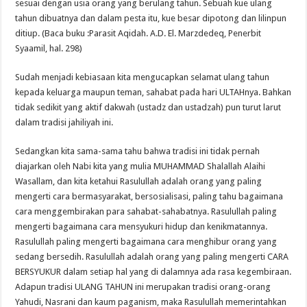
sesuai dengan usia orang yang berulang tahun. Sebuah kue ulang
tahun dibuatnya dan dalam pesta itu, kue besar dipotong dan lilinpun
ditiup. (Baca buku :Parasit Aqidah. A.D. El. Marzdedeq, Penerbit
Syaamil, hal. 298)
Sudah menjadi kebiasaan kita mengucapkan selamat ulang tahun
kepada keluarga maupun teman, sahabat pada hari ULTAHnya. Bahkan
tidak sedikit yang aktif dakwah (ustadz dan ustadzah) pun turut larut
dalam tradisi jahiliyah ini.
Sedangkan kita sama-sama tahu bahwa tradisi ini tidak pernah
diajarkan oleh Nabi kita yang mulia MUHAMMAD Shalallah Alaihi
Wasallam, dan kita ketahui Rasulullah adalah orang yang paling
mengerti cara bermasyarakat, bersosialisasi, paling tahu bagaimana
cara menggembirakan para sahabat-sahabatnya. Rasulullah paling
mengerti bagaimana cara mensyukuri hidup dan kenikmatannya.
Rasulullah paling mengerti bagaimana cara menghibur orang yang
sedang bersedih. Rasulullah adalah orang yang paling mengerti CARA
BERSYUKUR dalam setiap hal yang di dalamnya ada rasa kegembiraan.
Adapun tradisi ULANG TAHUN ini merupakan tradisi orang-orang
Yahudi, Nasrani dan kaum paganism, maka Rasulullah memerintahkan