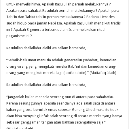
untuk menyelisihinya. Apakah Rasulullah pernah melakukannya ?
Apakah para sahabat Rasululah pernah melakukannya ? Apakah para
Tabi’in dan Tabiut tabi’in pernah melakukannya ? Padahal Herodes
sudah hidup pada jaman Nabi Isa. Apakah Rasulullah mengikuti tradisi
ini ? Apakah 3 generasi terbaik dalam Islam melakukan ritual
paganisme ini ?
Rasulullah shallallahu ‘alaihi wa sallam bersabda,
“Sebaik-baik umat manusia adalah generasiku (sahabat), kemudian
orang-orang yang mengikuti mereka (tabi’in) dan kemudian orang-
orang yang mengikuti mereka lagi (tabi’ut tabi’in).” (Muttafaq ‘alaih)
Rasulullah shallallahu ‘alaihi wa sallam bersabda,
“Janganlah kalian mencela seorang pun di antara para sahabatku.
Karena sesungguhnya apabila seandainya ada salah satu di antara
kalian yang bisa berinfak emas sebesar Gunung Uhud maka itu tidak
akan bisa menyaingi infak salah seorang di antara mereka; yang hanya
sebesar genggaman tangan atau bahkan setengahnya saja.”
(Muttafaq ‘alaih)