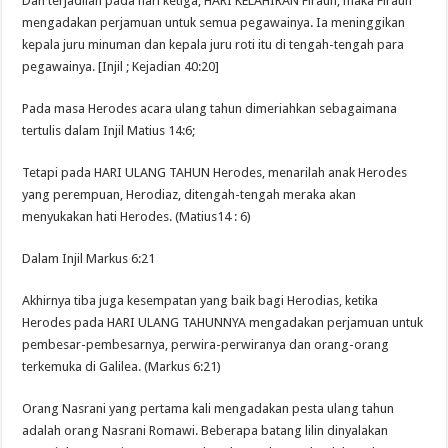
Dan terjadilah pada hari ketiga, HARI KELAHIRAN Firaun, maka Firaun
mengadakan perjamuan untuk semua pegawainya. Ia meninggikan
kepala juru minuman dan kepala juru roti itu di tengah-tengah para
pegawainya. [Injil ; Kejadian 40:20]
Pada masa Herodes acara ulang tahun dimeriahkan sebagaimana
tertulis dalam Injil Matius 14:6;
Tetapi pada HARI ULANG TAHUN Herodes, menarilah anak Herodes
yang perempuan, Herodiaz, ditengah-tengah meraka akan
menyukakan hati Herodes. (Matius14 : 6)
Dalam Injil Markus 6:21
Akhirnya tiba juga kesempatan yang baik bagi Herodias, ketika
Herodes pada HARI ULANG TAHUNNYA mengadakan perjamuan untuk
pembesar-pembesarnya, perwira-perwiranya dan orang-orang
terkemuka di Galilea. (Markus 6:21)
Orang Nasrani yang pertama kali mengadakan pesta ulang tahun
adalah orang Nasrani Romawi. Beberapa batang lilin dinyalakan