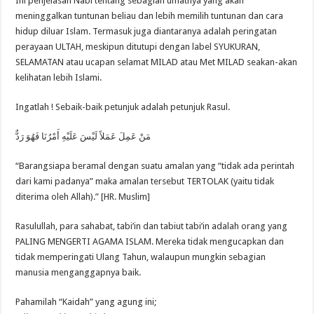
Ini penjelasan Nabi tentang sebagian umatnya yang akan
meninggalkan tuntunan beliau dan lebih memilih tuntunan dan cara
hidup diluar Islam. Termasuk juga diantaranya adalah peringatan
perayaan ULTAH, meskipun ditutupi dengan label SYUKURAN,
SELAMATAN atau ucapan selamat MILAD atau Met MILAD seakan-akan
kelihatan lebih Islami.
Ingatlah ! Sebaik-baik petunjuk adalah petunjuk Rasul.
مَنْ عَمِلَ عَمَلاً لَيْسَ عَلَيْهِ أَمْرُنَا فَهُوَ رَدٌّ
“Barangsiapa beramal dengan suatu amalan yang “tidak ada perintah
dari kami padanya” maka amalan tersebut TERTOLAK (yaitu tidak
diterima oleh Allah).” [HR. Muslim]
Rasulullah, para sahabat, tabi’in dan tabiut tabi’in adalah orang yang
PALING MENGERTI AGAMA ISLAM. Mereka tidak mengucapkan dan
tidak memperingati Ulang Tahun, walaupun mungkin sebagian
manusia menganggapnya baik.
Pahamilah “Kaidah” yang agung ini;