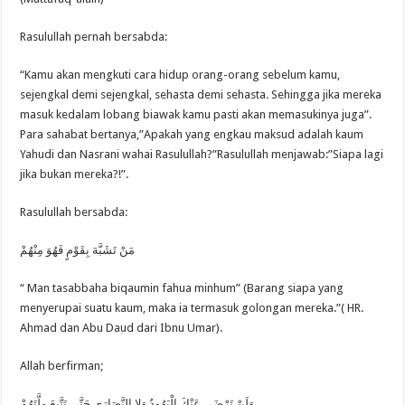
Rasulullah pernah bersabda:
“Kamu akan mengkuti cara hidup orang-orang sebelum kamu,
sejengkal demi sejengkal, sehasta demi sehasta. Sehingga jika mereka
masuk kedalam lobang biawak kamu pasti akan memasukinya juga”.
Para sahabat bertanya,”Apakah yang engkau maksud adalah kaum
Yahudi dan Nasrani wahai Rasulullah?”Rasulullah menjawab:”Siapa lagi
jika bukan mereka?!”.
Rasulullah bersabda:
مَنْ تَشَبَّهَ بِقَوْمٍ فَهُوَ مِنْهُمْ
“ Man tasabbaha biqaumin fahua minhum” (Barang siapa yang
menyerupai suatu kaum, maka ia termasuk golongan mereka.”( HR.
Ahmad dan Abu Daud dari Ibnu Umar).
Allah berfirman;
وَلَنْ تَرْضَى عَنْكَ الْيَهُودُ وَلا النَّصَارَى حَتَّى تَتَّبِعَ مِلَّتَهُمْ