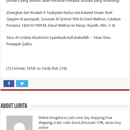
perkara yang dibenci akan berubah menjadi sesuatu yang disenangi.
(Diangkat dari Risalah fi Tazkiyatin Nufus min Kalamil Imam Ibnil
Qayyim Al Jauziyyah, Susunan Al Qismul ‘Ilmi bi Daril Wathon, Cetakan
Pertama 1420 H/1999 M, Darul Wathon lin Nasyr, Riyadh, Hlm. 3-4)
Situs Al-Ustâdz Kholid bin Syamhudi Hafizhahullâh – Titian Ilmu
Penyejuk Qalbu
[1] Cermati: Tafsîr as-Sa’dy (hal. 216).
About Lurita
Online Drugstore,
cialis next day shipping
,Free
shipping,
order cialis black
,Discount 10%,
dutas buy
online