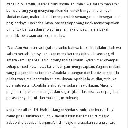
(tahajud plus witir). Karena Nabi shollallahu ’alaih wa sallam menjamin
bahwa orang yang menyempatkan diri untuk bangun malam dan
sholat malam, maka ia bakal memperoleh semangat dan kesegaran di
pagi harinya. Dan sebaliknya, barangsiapa yang tidak menyempatkan
diri untuk bangun dan sholat malam, maka di pagi hari ia bakal
memiliki perasaan buruk dan malas.
“Dari Abu Hurairah radhiyallahu ’anhu bahwa Nabi shollallahu ’alaih wa
sallam bersabda: “Syetan akan mengikat tengkuk salah seorang di
antara kamu apabila ia tidur dengan tiga ikatan. Syetan men-stempel
setiap simpul ikatan atas kalian dengan mengucapkan: Bagimu malam
yang panjang maka tidurlah. Apabila ia bangun dan berdzikir kepada
Allah ta’aala maka terbukalah satu ikatan. Apabila ia wudhu, terbuka
pula satu ikatan. Apabila ia sholat, terbukalah satu ikatan. Maka, di
pagi hari ia penuh semangat dan segar. Jika tidak, niscaya di pagi hari
perasaannya buruk dan malas.” (HR Bukhari)
Ketiga, Pastikan diri tidak kesiangan sholat subuh. Dan khusus bagi
kaum pria usahakanlah untuk sholat subuh berjamaah di masjid.
Sebab sholat subuh berjama’ah di masjid merupakan sarana untuk