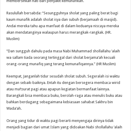
membersihkan hati dari penyakit kemunafikan.
Rasulullah bersabda: “Sesungguhnya sholat yang paling berat bagi
kaum munafik adalah sholat isya dan subuh (berjamaah di masjid).
Andai mereka tahu apa manfaat di dalam keduanya niscaya mereka
akan mendatanginya walaupun harus merangkak-rangkak. (HR.
Muslim)
”Dan sungguh dahulu pada masa Nabi Muhammad shollallahu ’alaih
wa sallam tiada seorang tertinggal dari sholat berjama’ah kecuali
orang-orang munafiq yang terang kemunafiqannya.” (HR Muslim)
Keempat, Janganlah tidur sesudah sholat subuh. Segeralah isi waktu
dengan sebaik-baiknya. Entah itu dengan bersegera membaca wirid
atau ma’tsurat pagi atau apapun kegiatan bermanfaat lainnya.
Barangkali bisa membaca buku, berolah-raga atau menulis buku atau
bahkan berdagang sebagaimana kebiasaan sahabat Sakhru bin
Wada’ah.
Orang yang tidur di waktu pagi berarti menyengaja dirinya tidak
menjadi bagian dari umat Islam yang didoakan Nabi shollallahu ’alaih