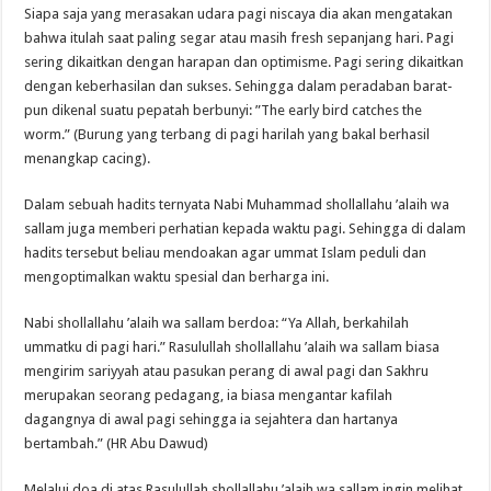
Siapa saja yang merasakan udara pagi niscaya dia akan mengatakan
bahwa itulah saat paling segar atau masih fresh sepanjang hari. Pagi
sering dikaitkan dengan harapan dan optimisme. Pagi sering dikaitkan
dengan keberhasilan dan sukses. Sehingga dalam peradaban barat-
pun dikenal suatu pepatah berbunyi: ”The early bird catches the
worm.” (Burung yang terbang di pagi harilah yang bakal berhasil
menangkap cacing).
Dalam sebuah hadits ternyata Nabi Muhammad shollallahu ’alaih wa
sallam juga memberi perhatian kepada waktu pagi. Sehingga di dalam
hadits tersebut beliau mendoakan agar ummat Islam peduli dan
mengoptimalkan waktu spesial dan berharga ini.
Nabi shollallahu ’alaih wa sallam berdoa: “Ya Allah, berkahilah
ummatku di pagi hari.” Rasulullah shollallahu ’alaih wa sallam biasa
mengirim sariyyah atau pasukan perang di awal pagi dan Sakhru
merupakan seorang pedagang, ia biasa mengantar kafilah
dagangnya di awal pagi sehingga ia sejahtera dan hartanya
bertambah.” (HR Abu Dawud)
Melalui doa di atas Rasulullah shollallahu ’alaih wa sallam ingin melihat