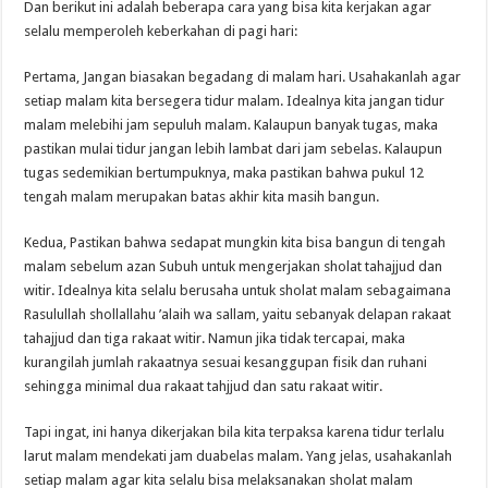
Dan berikut ini adalah beberapa cara yang bisa kita kerjakan agar
selalu memperoleh keberkahan di pagi hari:
Pertama, Jangan biasakan begadang di malam hari. Usahakanlah agar
setiap malam kita bersegera tidur malam. Idealnya kita jangan tidur
malam melebihi jam sepuluh malam. Kalaupun banyak tugas, maka
pastikan mulai tidur jangan lebih lambat dari jam sebelas. Kalaupun
tugas sedemikian bertumpuknya, maka pastikan bahwa pukul 12
tengah malam merupakan batas akhir kita masih bangun.
Kedua, Pastikan bahwa sedapat mungkin kita bisa bangun di tengah
malam sebelum azan Subuh untuk mengerjakan sholat tahajjud dan
witir. Idealnya kita selalu berusaha untuk sholat malam sebagaimana
Rasulullah shollallahu ’alaih wa sallam, yaitu sebanyak delapan rakaat
tahajjud dan tiga rakaat witir. Namun jika tidak tercapai, maka
kurangilah jumlah rakaatnya sesuai kesanggupan fisik dan ruhani
sehingga minimal dua rakaat tahjjud dan satu rakaat witir.
Tapi ingat, ini hanya dikerjakan bila kita terpaksa karena tidur terlalu
larut malam mendekati jam duabelas malam. Yang jelas, usahakanlah
setiap malam agar kita selalu bisa melaksanakan sholat malam