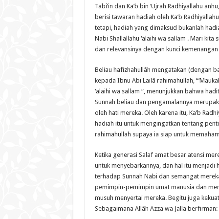
Tabi’in dan Ka’b bin ‘Ujrah Radhiyallahu anhu
berisi tawaran hadiah oleh Ka’b Radhiyallah
tetapi, hadiah yang dimaksud bukanlah hadi
Nabi Shallallahu ‘alaihi wa sallam . Mari kita
dan relevansinya dengan kunci kemenangan 
Beliau hafizhahullâh mengatakan (dengan bah
kepada Ibnu Abi Lailâ rahimahullah, “‘Mauka
‘alaihi wa sallam “, menunjukkan bahwa hadit
Sunnah beliau dan pengamalannya merupakan
oleh hati mereka. Oleh karena itu, Ka’b Ra
hadiah itu untuk mengingatkan tentang pent
rahimahullah supaya ia siap untuk memaha
Ketika generasi Salaf amat besar atensi mere
untuk menyebarkannya, dan hal itu menjadi
terhadap Sunnah Nabi dan semangat merek
pemimpin-pemimpin umat manusia dan menj
musuh menyertai mereka. Begitu juga kekuat
Sebagaimana Allâh Azza wa Jalla berfirman: