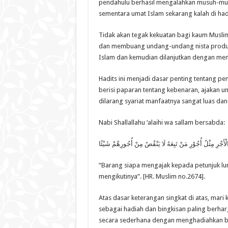
pendahulu berhasil mengalahkan musuh-mus
sementara umat Islam sekarang kalah di ha
Tidak akan tegak kekuatan bagi kaum Musli
dan membuang undang-undang nista produk m
Islam dan kemudian dilanjutkan dengan memb
Hadits ini menjadi dasar penting tentang p
berisi paparan tentang kebenaran, ajakan u
dilarang syariat manfaatnya sangat luas da
Nabi Shallallahu ‘alaihi wa sallam bersabda:
َجْرِ مِثْلُ أُجُوْرِ مَنْ تَبِعَهُ لَا يَنْقُصُ مِنْ أُجُورِهْمْ شَيْئًا
“Barang siapa mengajak kepada petunjuk lu
mengikutinya”. [HR. Muslim no.2674].
Atas dasar keterangan singkat di atas, mari
sebagai hadiah dan bingkisan paling berharg
secara sederhana dengan menghadiahkan buk