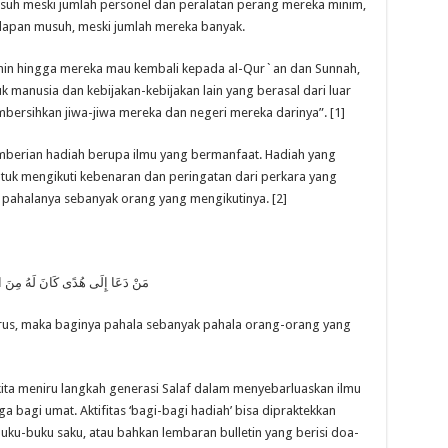
uh meski jumlah personel dan peralatan perang mereka minim,
dapan musuh, meski jumlah mereka banyak.
min hingga mereka mau kembali kepada al-Qur`an dan Sunnah,
anusia dan kebijakan-kebijakan lain yang berasal dari luar
ersihkan jiwa-jiwa mereka dan negeri mereka darinya”. [1]
emberian hadiah berupa ilmu yang bermanfaat. Hadiah yang
ntuk mengikuti kebenaran dan peringatan dari perkara yang
n pahalanya sebanyak orang yang mengikutinya. [2]
مَنْ دَعَا إِلَى هُدًى كَانَ لَهُ مِنَ الْأ
rus, maka baginya pahala sebanyak pahala orang-orang yang
 kita meniru langkah generasi Salaf dalam menyebarluaskan ilmu
a bagi umat. Aktifitas ‘bagi-bagi hadiah’ bisa dipraktekkan
u-buku saku, atau bahkan lembaran bulletin yang berisi doa-