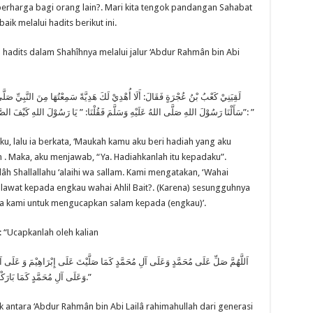
erharga bagi orang lain?. Mari kita tengok pandangan Sahabat
ik melalui hadits berikut ini.
hadits dalam Shahîhnya melalui jalur ‘Abdur Rahmân bin Abi
لَقِيَنِيْ كَعْبُ بْنُ عُجْرَةٍ فَقَالَ: أَلَا أُهْدِيْ لَكَ هَدِيَّةً سَمِعْتُهَا مِنَ النَّبِيِّ صَلّ
:”سَأَلْنَا رَسُوْلَ اللهِ صَلَّى اللهُ عَلَيْهِ وَسَلَّمَ فَقُلْنَا: ” يَا رَسُوْلَ اللهِ كَيْفَ الصَّلَاةُ عَلَيْكَمْ أَهْلَ الْبَيْتِ؟ فَإِنَ الله َ عَلَّمَنَا كَيْفَ نُسَلِّمُ ”
ku, lalu ia berkata, ‘Maukah kamu aku beri hadiah yang aku
am . Maka, aku menjawab, “Ya. Hadiahkanlah itu kepadaku”.
âh Shallallahu ‘alaihi wa sallam. Kami mengatakan, ‘Wahai
awat kepada engkau wahai Ahlil Bait?. (Karena) sesungguhnya
da kami untuk mengucapkan salam kepada (engkau)’.
: “Ucapkanlah oleh kalian
اَللَّهُمَّ صَلِّ عَلَى مُحَمَّدٍ وَعَلَى آلِ مُحَمَّدٍ كَمَا صَلَّيْتَ عَلَى إِبْرَاهِيْمَ وَ عَلَى آلِ إ
وَعَلَى آلِ مُحَمَّدٍ كَمَا بَارَكْتَ عَلَى إِبْرَاهِيْمَ وَ عَلَى آلِ إِبْرَاهِيْمَ إِنَّكَ حَمِيْدٌ مَجِيْدٌ.”
k antara ‘Abdur Rahmân bin Abi Lailâ rahimahullah dari generasi