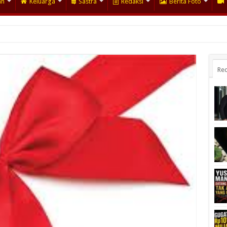
an
Keluarga
Sastra
Redaksi
Berita Foto
Rec