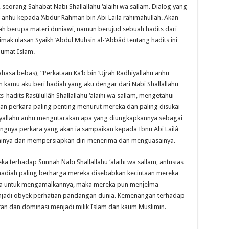
, seorang Sahabat Nabi Shallallahu ‘alaihi wa sallam. Dialog yang
u anhu kepada ‘Abdur Rahman bin Abi Laila rahimahullah. Akan
ah berupa materi duniawi, namun berujud sebuah hadits dari
 simak ulasan Syaikh ‘Abdul Muhsin al-’Abbâd tentang hadits ini
umat Islam.
asa bebas), “Perkataan Ka’b bin ‘Ujrah Radhiyallahu anhu
h kamu aku beri hadiah yang aku dengar dari Nabi Shallallahu
s-hadits Rasûlullâh Shallallahu ‘alaihi wa sallam, mengetahui
 perkara paling penting menurut mereka dan paling disukai
dhiyallahu anhu mengutarakan apa yang diungkapkannya sebagai
ingnya perkara yang akan ia sampaikan kepada Ibnu Abi Lailâ
minya dan mempersiapkan diri menerima dan menguasainya.
ka terhadap Sunnah Nabi Shallallahu ‘alaihi wa sallam, antusias
 hadiah paling berharga mereka disebabkan kecintaan mereka
a untuk mengamalkannya, maka mereka pun menjelma
adi obyek perhatian pandangan dunia. Kemenangan terhadap
an dan dominasi menjadi milik Islam dan kaum Muslimin.