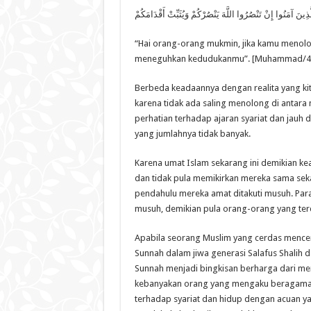
الَّذِينَ آمَنُوا إِنْ تَنْصُرُوا اللَّهَ يَنْصُرْكُمْ وَيُثَبِّتْ أَقْدَامَكُمْ
“Hai orang-orang mukmin, jika kamu menolo
meneguhkan kedudukanmu”. [Muhammad/47
Berbeda keadaannya dengan realita yang kit
karena tidak ada saling menolong di antara
perhatian terhadap ajaran syariat dan jauh d
yang jumlahnya tidak banyak.
Karena umat Islam sekarang ini demikian 
dan tidak pula memikirkan mereka sama seka
pendahulu mereka amat ditakuti musuh. Par
musuh, demikian pula orang-orang yang terd
Apabila seorang Muslim yang cerdas mencerm
Sunnah dalam jiwa generasi Salafus Shalih
Sunnah menjadi bingkisan berharga dari me
kebanyakan orang yang mengaku beragama I
terhadap syariat dan hidup dengan acuan ya