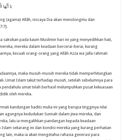
يَا أَيُّهَا 
ng (agama) Allâh, niscaya Dia akan menolongmu dan
:7].
a saksikan pada kaum Muslimin hari ini yang menyedihkan hati,
 mereka, mereka dalam keadaan bercerai-berai, kurang
arinya, kecuali orang-orang yang Allâh Azza wa Jalla rahmati
keadaannya, maka musuh-musuh mereka tidak memperhitungkan
li. Umat Islam takut terhadap musuh, setelah sebelumnya para
a pendahulu umat telah berhasil melumpuhkan pusat kekuasaan
idik oleh mereka.
ati kandungan hadits mulia ini yang berupa tingginya nilai
 dan agungnya kedudukan Sunnah dalam jiwa mereka, dan
reka, lalu ia mengalihkan pandangan kepada keadaan
slam sekarang ini dan kondisi mereka yang kurang perhatian
ng lain, maka ia akan mengetahui rahasia generasi para