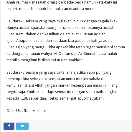
Aneh ya, meski masalah orang berbeda-beda namun kata-kata ini
seperti menjadi sebuah kesepakatan di antara mereka.
Saudaraku seislam yang saya muliakan, hidup dengan segala lika-
likunya adalah ujian..kelapangan rizki dan kesempitannya adalah
ujian..Kemudahan dan kesulitan dalam suatu urusan adalah
ujian..Apapun masalah dan keadaan kita pada hakikatnya adalah
ujian..Ujian yang menguji kita apakah kita tetap tegar mensikapi semua
itu dengan tuntunan wahyu [Al-Qur’an dan As-Sunnah] atau malah
memilih mengikuti bisikan nafsu dan syaithon..
Saudaraku seislam yang saya cintai, mari jadikan apa pun yang
menimpa kita sebagai kesempatan untuk meraih pahala dan
kemuliaan di sisi Alloh. Jangan biarkan kesempatan emas ini hilang
begitu saja. Yuuk kita hadapi semua itu dengan sikap baik sangka
kepada اللّـﮧ, sabar dan…tetap semangat. (put/thayyibah)
Oleh: Ust. Ibnu Mukhtar