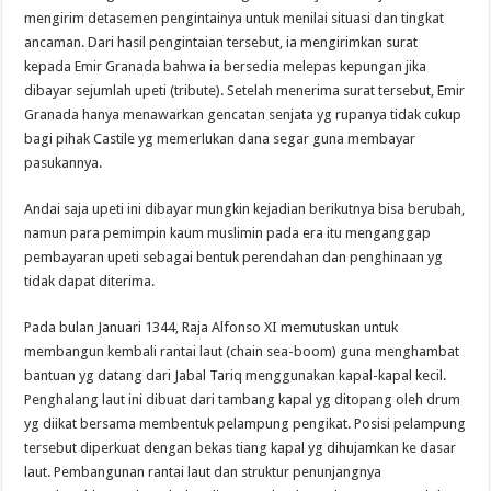
mengirim detasemen pengintainya untuk menilai situasi dan tingkat
ancaman. Dari hasil pengintaian tersebut, ia mengirimkan surat
kepada Emir Granada bahwa ia bersedia melepas kepungan jika
dibayar sejumlah upeti (tribute). Setelah menerima surat tersebut, Emir
Granada hanya menawarkan gencatan senjata yg rupanya tidak cukup
bagi pihak Castile yg memerlukan dana segar guna membayar
pasukannya.
Andai saja upeti ini dibayar mungkin kejadian berikutnya bisa berubah,
namun para pemimpin kaum muslimin pada era itu menganggap
pembayaran upeti sebagai bentuk perendahan dan penghinaan yg
tidak dapat diterima.
Pada bulan Januari 1344, Raja Alfonso XI memutuskan untuk
membangun kembali rantai laut (chain sea-boom) guna menghambat
bantuan yg datang dari Jabal Tariq menggunakan kapal-kapal kecil.
Penghalang laut ini dibuat dari tambang kapal yg ditopang oleh drum
yg diikat bersama membentuk pelampung pengikat. Posisi pelampung
tersebut diperkuat dengan bekas tiang kapal yg dihujamkan ke dasar
laut. Pembangunan rantai laut dan struktur penunjangnya