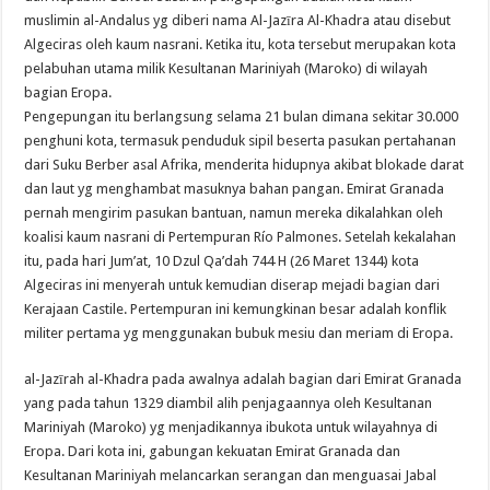
muslimin al-Andalus yg diberi nama Al-Jazīra Al-Khadra atau disebut
Algeciras oleh kaum nasrani. Ketika itu, kota tersebut merupakan kota
pelabuhan utama milik Kesultanan Mariniyah (Maroko) di wilayah
bagian Eropa.
Pengepungan itu berlangsung selama 21 bulan dimana sekitar 30.000
penghuni kota, termasuk penduduk sipil beserta pasukan pertahanan
dari Suku Berber asal Afrika, menderita hidupnya akibat blokade darat
dan laut yg menghambat masuknya bahan pangan. Emirat Granada
pernah mengirim pasukan bantuan, namun mereka dikalahkan oleh
koalisi kaum nasrani di Pertempuran Río Palmones. Setelah kekalahan
itu, pada hari Jum’at, 10 Dzul Qa’dah 744 H (26 Maret 1344) kota
Algeciras ini menyerah untuk kemudian diserap mejadi bagian dari
Kerajaan Castile. Pertempuran ini kemungkinan besar adalah konflik
militer pertama yg menggunakan bubuk mesiu dan meriam di Eropa.
al-Jazīrah al-Khadra pada awalnya adalah bagian dari Emirat Granada
yang pada tahun 1329 diambil alih penjagaannya oleh Kesultanan
Mariniyah (Maroko) yg menjadikannya ibukota untuk wilayahnya di
Eropa. Dari kota ini, gabungan kekuatan Emirat Granada dan
Kesultanan Mariniyah melancarkan serangan dan menguasai Jabal