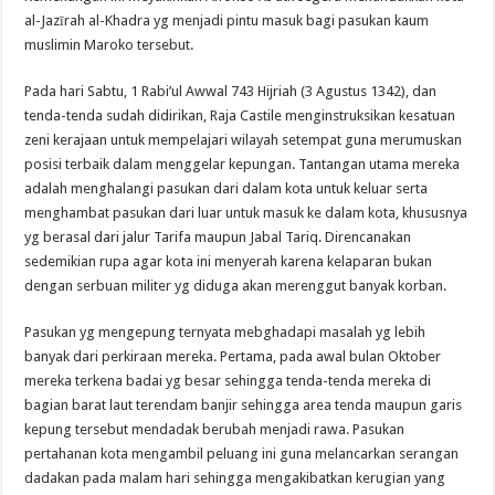
al-Jazīrah al-Khadra yg menjadi pintu masuk bagi pasukan kaum
muslimin Maroko tersebut.
Pada hari Sabtu, 1 Rabi’ul Awwal 743 Hijriah (3 Agustus 1342), dan
tenda-tenda sudah didirikan, Raja Castile menginstruksikan kesatuan
zeni kerajaan untuk mempelajari wilayah setempat guna merumuskan
posisi terbaik dalam menggelar kepungan. Tantangan utama mereka
adalah menghalangi pasukan dari dalam kota untuk keluar serta
menghambat pasukan dari luar untuk masuk ke dalam kota, khususnya
yg berasal dari jalur Tarifa maupun Jabal Tariq. Direncanakan
sedemikian rupa agar kota ini menyerah karena kelaparan bukan
dengan serbuan militer yg diduga akan merenggut banyak korban.
Pasukan yg mengepung ternyata mebghadapi masalah yg lebih
banyak dari perkiraan mereka. Pertama, pada awal bulan Oktober
mereka terkena badai yg besar sehingga tenda-tenda mereka di
bagian barat laut terendam banjir sehingga area tenda maupun garis
kepung tersebut mendadak berubah menjadi rawa. Pasukan
pertahanan kota mengambil peluang ini guna melancarkan serangan
dadakan pada malam hari sehingga mengakibatkan kerugian yang