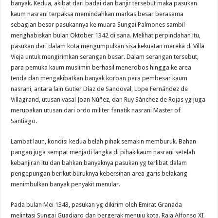
banyak. Kedua, akibat dari badai dan banjir tersebut maka pasukan
kaum nasrani terpaksa memindahkan markas besar berasama
sebagian besar pasukannya ke muara Sungai Palmones sambil
menghabiskan bulan Oktober 1342 di sana. Melihat perpindahan itu,
pasukan dari dalam kota mengumpulkan sisa kekuatan mereka di Villa
Vieja untuk mengirimkan serangan besar. Dalam serangan tersebut,
para pemuka kaum muslimin berhasil menerobos hingga ke area
tenda dan mengakibatkan banyak korban para pembesar kaum
nasrani, antara lain Gutier Díaz de Sandoval, Lope Fernández de
Villagrand, utusan vasal Joan Núñez, dan Ruy Sánchez de Rojas yg juga
merupakan utusan dari ordo militer fanatik nasrani Master of
Santiago.
Lambat laun, kondisi kedua belah pihak semakin memburuk. Bahan
pangan juga sempat menjadi langka di pihak kaum nasrani setelah
kebanjiran itu dan bahkan banyaknya pasukan yg terlibat dalam
pengepungan berikut buruknya kebersihan area garis belakang
menimbulkan banyak penyakit menular.
Pada bulan Mei 1343, pasukan yg dikirim oleh Emirat Granada
melintasi Sungai Guadiaro dan bergerak menuju kota. Raja Alfonso XI