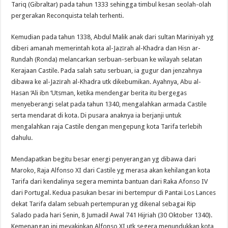
Tariq (Gibraltar) pada tahun 1333 sehingga timbul kesan seolah-olah
pergerakan Reconquista telah terhenti.
Kemudian pada tahun 1338, Abdul Malik anak dari sultan Mariniyah yg
diberi amanah memerintah kota al-Jazīrah al-Khadra dan Hisn ar-
Rundah (Ronda) melancarkan serbuan-serbuan ke wilayah selatan
Kerajaan Castile. Pada salah satu serbuan, ia gugur dan jenzahnya
dibawa ke al-Jazīrah al-Khadra utk dikebumikan. Ayahnya, Abu al-
Hasan ‘Ali ibn ‘Utsman, ketika mendengar berita itu bergegas
menyeberangi selat pada tahun 1340, mengalahkan armada Castile
serta mendarat di kota. Di pusara anaknya ia berjanji untuk
mengalahkan raja Castile dengan mengepung kota Tarifa terlebih
dahulu.
Mendapatkan begitu besar energi penyerangan yg dibawa dari
Maroko, Raja Alfonso XI dari Castile yg merasa akan kehilangan kota
Tarifa dari kendalinya segera meminta bantuan dari Raka Afonso IV
dari Portugal. Kedua pasukan besar ini bertempur di Pantai Los Lances
dekat Tarifa dalam sebuah pertempuran yg dikenal sebagai Rip
Salado pada hari Senin, 8 Jumadil Awal 741 Hijriah (30 Oktober 1340).
Kemenangan ini meyakinkan Alfonso XI utk segera menundukkan kota