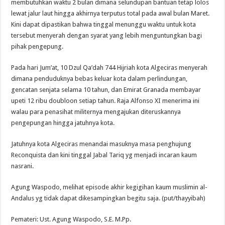
membutuhkan waktu 2 bulan dimana selundupan bantuan tetap lolos
lewat jalur laut hingga akhirnya terputus total pada awal bulan Maret.
Kini dapat dipastikan bahwa tinggal menunggu waktu untuk kota
tersebut menyerah dengan syarat yang lebih menguntungkan bagi
pihak pengepung.
Pada hari Jum’at, 10 Dzul Qa’dah 744 Hijriah kota Algeciras menyerah
dimana penduduknya bebas keluar kota dalam perlindungan,
gencatan senjata selama 10 tahun, dan Emirat Granada membayar
upeti 12 ribu doubloon setiap tahun. Raja Alfonso XI menerima ini
walau para penasihat militernya mengajukan diteruskannya
pengepungan hingga jatuhnya kota.
Jatuhnya kota Algeciras menandai masuknya masa penghujung
Reconquista dan kini tinggal Jabal Tariq yg menjadi incaran kaum
nasrani.
Agung Waspodo, melihat episode akhir kegigihan kaum muslimin al-
Andalus yg tidak dapat dikesampingkan begitu saja. (put/thayyibah)
Pemateri: Ust. Agung Waspodo, S.E. M.Pp.