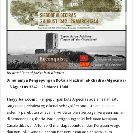
Ilustrasi Peta al-Jazīrah al-Khadra
Dimulainya Pengepungan Kota al-Jazīrah al-Khadra (Algeciras)
– 3 Agustus 1342 – 26 Maret 1344
thayyibah.com ::
Pengepungan kota Algeciras adalah salah satu
rangkaian peristiwa yg dikenal sebagai Reconquista atau usaha
sistemik perebutan wilayah al-Andalus oleh berbagai kerajaan nasrani
di Semenanjung Iberia. Pada pengepungan ini kekuatan Kerajaan
Castile dibawah Alfonso XI mendapat bantuan dari Kerajaan Aragon
dan Republik Genoa. Sasaran pengepungan adalah kota kaum