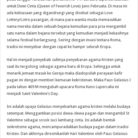
untuk Dewi Cinta (Queen of Feverish Love) Juno Februata. Di masa ini
ada kebiasaan yang digandrungi yang disebut sebagai Love
Lottery/Lotre pasangan, di mana para wanita muda memasukkan
nama mereka dalam sebuah bejana kemudian para pria mengambil
satu nama dalam bejana tersebut yang kemudian menjadi kekasihnya
selama festival berlangsung. Seiring dengan invasi tentara Roma,
tradisi ini menyebar dengan cepat ke hampir seluruh Eropa.
Hal ini menjadi penyebab sulitnya penyebaran agama Kristen yang
saat itu tergolong sebagai agama baru di Eropa. Sehingga untuk
menarik jemaat masuk ke Gereja maka diadopsilah perayaan kafir
pagan ini dengan memberi kemasan kekristenan. Maka Paus Gelasius I
pada tahun 469 M mengubah upacara Roma Kuno Lupercalia ini
menjadi Saint Valentine’s Day.
Ini adalah upaya Gelasius menyebarkan agama kristen melalui budaya
setempat. Menggantikan posisi dewa-dewa pagan dan mengambil St
Valentine sebagai sosok suci lambang cinta. Ini adalah bentuk
sinkretisme agama, mencampuradukkan budaya pagan dalam tradisi
Kristen. Dan akhirnya diresmikanlah Hari Valentine oleh Paus Gelasius