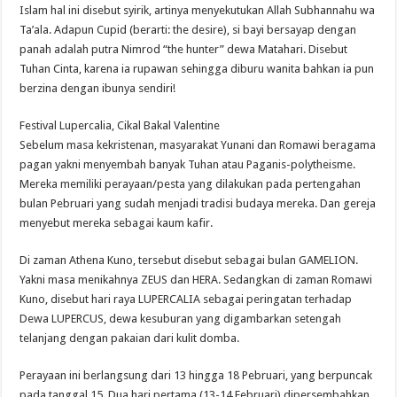
Islam hal ini disebut syirik, artinya menyekutukan Allah Subhannahu wa
Ta’ala. Adapun Cupid (berarti: the desire), si bayi bersayap dengan
panah adalah putra Nimrod “the hunter” dewa Matahari. Disebut
Tuhan Cinta, karena ia rupawan sehingga diburu wanita bahkan ia pun
berzina dengan ibunya sendiri!
Festival Lupercalia, Cikal Bakal Valentine
Sebelum masa kekristenan, masyarakat Yunani dan Romawi beragama
pagan yakni menyembah banyak Tuhan atau Paganis-polytheisme.
Mereka memiliki perayaan/pesta yang dilakukan pada pertengahan
bulan Pebruari yang sudah menjadi tradisi budaya mereka. Dan gereja
menyebut mereka sebagai kaum kafir.
Di zaman Athena Kuno, tersebut disebut sebagai bulan GAMELION.
Yakni masa menikahnya ZEUS dan HERA. Sedangkan di zaman Romawi
Kuno, disebut hari raya LUPERCALIA sebagai peringatan terhadap
Dewa LUPERCUS, dewa kesuburan yang digambarkan setengah
telanjang dengan pakaian dari kulit domba.
Perayaan ini berlangsung dari 13 hingga 18 Pebruari, yang berpuncak
pada tanggal 15. Dua hari pertama (13-14 Februari) dipersembahkan