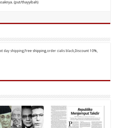
aknya. (put/thayyibah)
ext day shipping
,Free shipping,
order cialis black
,Discount 10%,