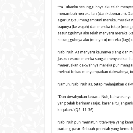
”Ya Tuhanku sesungguhnya aku telah menyer
menambah mereka lari (dari kebenaran). Da
agar Engkau mengampuni mereka, mereka ma
bajunya (ke wajah) dan mereka tetap (men
sesungguhnya aku telah menyeru mereka (k
sesungguhnya aku (menyeru) mereka (lagi) 
Nabi Nuh. As menyeru kaumnya siang dan m
Justru respon mereka sangat menyakitkan hat
meneruskan dakwahnya mereka pun mengangk
melihat beliau menyampaikan dakwahnya, tid
Namun, Nabi Nuh as. tetap melanjutkan dak
”Dan diwahyukan kepada Nuh, bahwasanya sek
yang telah beriman (saja), karena itu janga
kerjakan.”(QS. 11: 36)
Nabi Nuh pun mematuhi titah-Nya yang ke
padang pasir. Sebuah perintah yang kemud