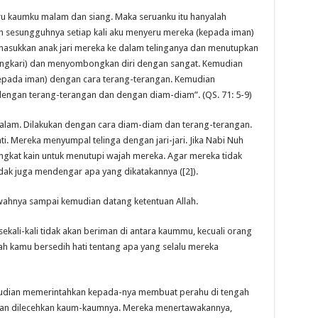
u kaumku malam dan siang. Maka seruanku itu hanyalah
n sesungguhnya setiap kali aku menyeru mereka (kepada iman)
sukkan anak jari mereka ke dalam telinganya dan menutupkan
gingkari) dan menyombongkan diri dengan sangat. Kemudian
epada iman) dengan cara terang-terangan. Kemudian
dengan terang-terangan dan dengan diam-diam”. (QS. 71: 5-9)
alam. Dilakukan dengan cara diam-diam dan terang-terangan.
i. Mereka menyumpal telinga dengan jari-jari. Jika Nabi Nuh
at kain untuk menutupi wajah mereka. Agar mereka tidak
ak juga mendengar apa yang dikatakannya ([2]).
wahnya sampai kemudian datang ketentuan Allah.
ali-kali tidak akan beriman di antara kaummu, kecuali orang
nlah kamu bersedih hati tentang apa yang selalu mereka
mudian memerintahkan kepada-nya membuat perahu di tengah
ian dilecehkan kaum-kaumnya. Mereka menertawakannya,