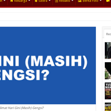
an
Keluarga
Sastra
Redaksi
Berita Foto
Rec
alimat Hari Gini (Masih) Gengsi?